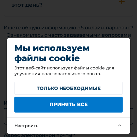
+
этот день?
Ищете общую информацию об онлайн-парковке?
Ознакомьтесь с
часто задаваемыми вопросами
об онлайн-парковке на главной странице
.
Мы используем
файлы cookie
Этот веб-сайт использует файлы cookie для
улучшения пользовательского опыта.
Контакты
ТОЛЬКО НЕОБХОДИМЫЕ
Имя *
ПРИНЯТЬ ВСЕ
Настроить
Адрес электронной почты *