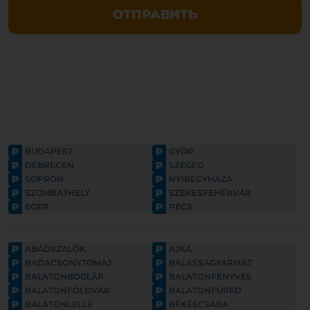
ОТПРАВИТЬ
P
P
BUDAPEST
GYŐR
P
P
DEBRECEN
SZEGED
P
P
SOPRON
NYÍREGYHÁZA
P
P
SZOMBATHELY
SZÉKESFEHÉRVÁR
P
P
EGER
PÉCS
P
P
ABÁDSZALÓK
AJKA
P
P
BADACSONYTOMAJ
BALASSAGYARMAT
P
P
BALATONBOGLÁR
BALATONFENYVES
P
P
BALATONFÖLDVÁR
BALATONFÜRED
P
P
BALATONLELLE
BÉKÉSCSABA