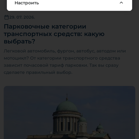
Настроить
29. 07. 2026.
Парковочные категории
транспортных средств: какую
выбрать?
Легковой автомобиль, фургон, автобус, автодом или
мотоцикл? От категории транспортного средства
зависит почасовой тариф парковки. Так вы сразу
сделаете правильный выбор.