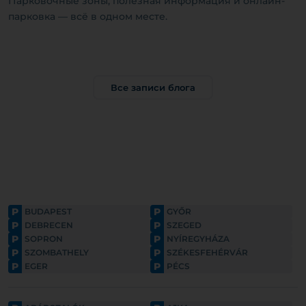
Парковочные зоны, полезная информация и онлайн-
парковка — всё в одном месте.
Все записи блога
P
P
BUDAPEST
GYŐR
P
P
DEBRECEN
SZEGED
P
P
SOPRON
NYÍREGYHÁZA
P
P
SZOMBATHELY
SZÉKESFEHÉRVÁR
P
P
EGER
PÉCS