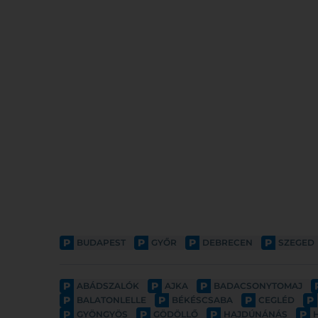
P
P
P
P
BUDAPEST
GYŐR
DEBRECEN
SZEGED
P
P
P
ABÁDSZALÓK
AJKA
BADACSONYTOMAJ
P
P
P
P
BALATONLELLE
BÉKÉSCSABA
CEGLÉD
P
P
P
P
GYÖNGYÖS
GÖDÖLLŐ
HAJDÚNÁNÁS