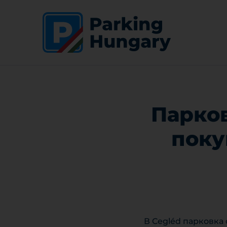
Парков
поку
В Cegléd парковка