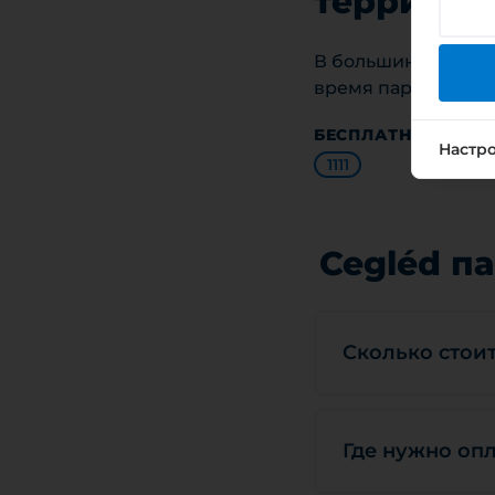
территор
В большинстве зон 
время парковка бе
БЕСПЛАТНЫЕ ЗОНЫ
Настр
1111
Cegléd п
Сколько стоит
Где нужно опл