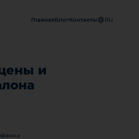
Главная
Блог
Контакты
RU
 цены и
алона
рифами и