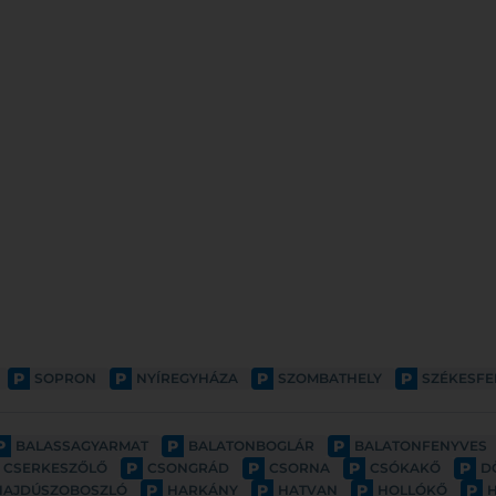
P
P
P
P
SOPRON
NYÍREGYHÁZA
SZOMBATHELY
SZÉKESF
P
P
P
BALASSAGYARMAT
BALATONBOGLÁR
BALATONFENYVES
P
P
P
P
CSERKESZŐLŐ
CSONGRÁD
CSORNA
CSÓKAKŐ
D
P
P
P
P
HAJDÚSZOBOSZLÓ
HARKÁNY
HATVAN
HOLLÓKŐ