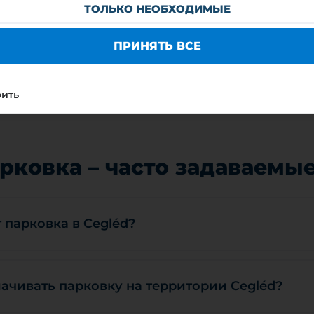
ии Cegléd
ТОЛЬКО НЕОБХОДИМЫЕ
Cegléd оплата обязательна в рабочие дни с 07:00 до 
ПРИНЯТЬ ВСЕ
сплатна.
 В СУББОТУ:
оить
арковка – часто задаваемы
 парковка в Cegléd?
ачивать парковку на территории Cegléd?