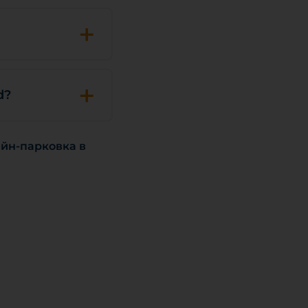
+
+
d?
айн-парковка в