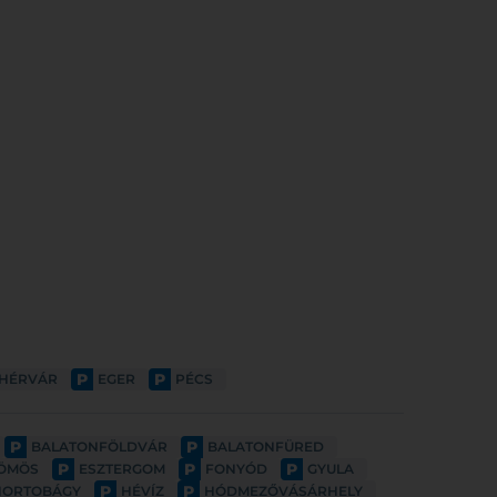
P
P
EHÉRVÁR
EGER
PÉCS
P
P
BALATONFÖLDVÁR
BALATONFÜRED
P
P
P
ÖMÖS
ESZTERGOM
FONYÓD
GYULA
P
P
HORTOBÁGY
HÉVÍZ
HÓDMEZŐVÁSÁRHELY