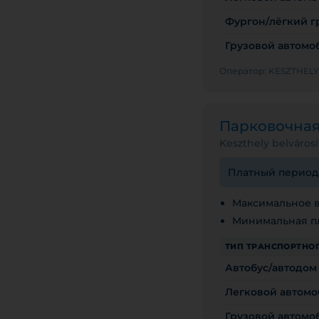
Фургон/лёгкий гр
Грузовой автомоби
Оператор: KESZTHE
Парковочна
Keszthely belvárosi
Платный период с
Максимальное в
Минимальная пл
ТИП ТРАНСПОРТНОГ
Автобус/автодом
Легковой автомо
Грузовой автомоби