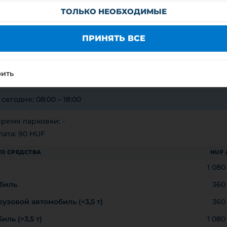
8:00 – 18:00
ТОЛЬКО НЕОБХОДИМЫЕ
8:00 – 18:00
LYI ÖNKORMÁNYZAT
ПРИНЯТЬ ВСЕ
я ЗОНА
8303
оить
zet
егодня: 08:00 – 18:00
ремя парковки: -
ата: 90 HUF
О СРЕДСТВА
HUF 
1 08
биль
360
узовой автомобиль (<3,5 т)
360
ль (>3,5 т)
1 08