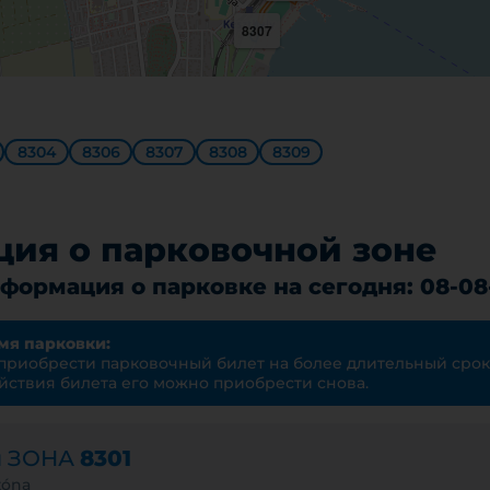
8307
8304
8306
8307
8308
8309
ия о парковочной зоне
формация о парковке на сегодня: 08-08
мя парковки:
 приобрести парковочный билет на более длительный срок
йствия билета его можно приобрести снова.
я ЗОНА
8301
zóna