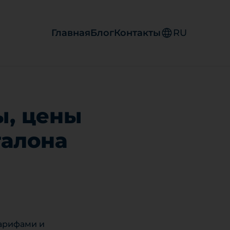
Главная
Блог
Контакты
RU
ы, цены
талона
тарифами и