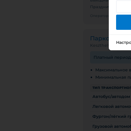
Выходные
0
Праздничные дни
0
Оператор: KESZTHE
Парковочна
Настр
Keszthely II. díjöve
Платный период с
Максимальное в
Минимальная пл
ТИП ТРАНСПОРТНОГ
Автобус/автодом
Легковой автомо
Фургон/лёгкий гр
Грузовой автомоби