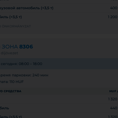
узовой автомобиль (<3,5 т)
400
ль (>3,5 т)
1 20
LYI ÖNKORMÁNYZAT
я ЗОНА
8306
 díjövezet
егодня: 08:00 – 18:00
ремя парковки: 240 мин
ата: 110 HUF
О СРЕДСТВА
HUF 
1 32
биль
440
ль (>3,5 т)
1 32