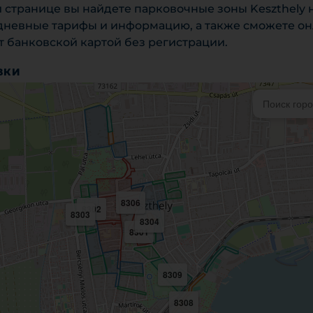
й странице вы найдете парковочные зоны Keszthely 
 дневные тарифы и информацию, а также сможете о
 банковской картой без регистрации.
ВКИ
8306
8302
8303
8304
8301
8309
8308