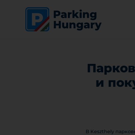
Парков
и пок
В Keszthely парко