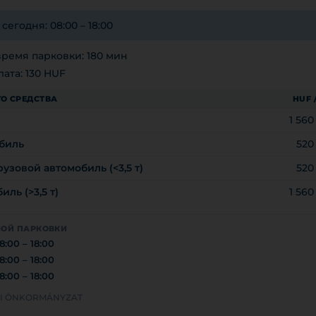
егодня: 08:00 – 18:00
ремя парковки: 180 мин
ата: 130 HUF
О СРЕДСТВА
HUF 
1 56
биль
520
узовой автомобиль (<3,5 т)
520
ль (>3,5 т)
1 56
НОЙ ПАРКОВКИ
8:00 – 18:00
8:00 – 18:00
8:00 – 18:00
LYI ÖNKORMÁNYZAT