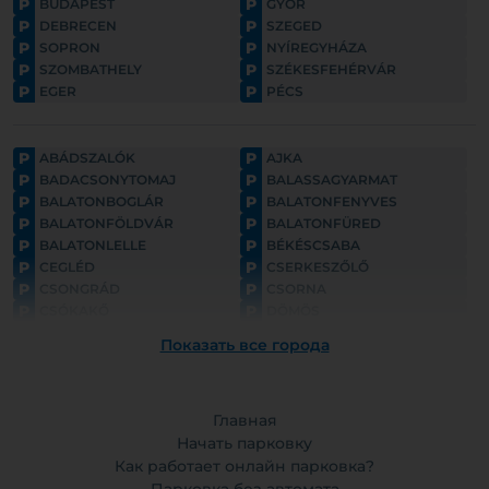
P
P
BUDAPEST
GYŐR
P
P
DEBRECEN
SZEGED
P
P
SOPRON
NYÍREGYHÁZA
P
P
SZOMBATHELY
SZÉKESFEHÉRVÁR
P
P
EGER
PÉCS
P
P
ABÁDSZALÓK
AJKA
P
P
BADACSONYTOMAJ
BALASSAGYARMAT
P
P
BALATONBOGLÁR
BALATONFENYVES
P
P
BALATONFÖLDVÁR
BALATONFÜRED
P
P
BALATONLELLE
BÉKÉSCSABA
P
P
CEGLÉD
CSERKESZŐLŐ
P
P
CSONGRÁD
CSORNA
P
P
CSÓKAKŐ
DÖMÖS
P
P
ESZTERGOM
FONYÓD
Показать все города
P
P
GYULA
GYÖNGYÖS
P
P
GÖDÖLLŐ
HAJDÚNÁNÁS
P
P
HAJDÚSZOBOSZLÓ
HARKÁNY
P
Главная
P
HATVAN
HOLLÓKŐ
P
P
HORTOBÁGY
Начать парковку
HÉVÍZ
P
P
HÓDMEZŐVÁSÁRHELY
KAPOSVÁR
Как работает онлайн парковка?
P
P
KAPUVÁR
KECSKEMÉT