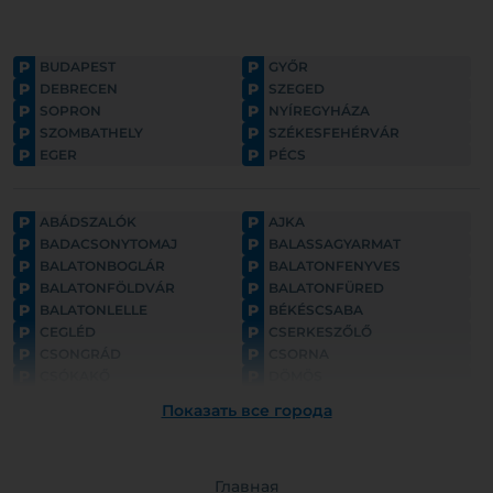
P
P
BUDAPEST
GYŐR
P
P
DEBRECEN
SZEGED
P
P
SOPRON
NYÍREGYHÁZA
P
P
SZOMBATHELY
SZÉKESFEHÉRVÁR
P
P
EGER
PÉCS
P
P
ABÁDSZALÓK
AJKA
P
P
BADACSONYTOMAJ
BALASSAGYARMAT
P
P
BALATONBOGLÁR
BALATONFENYVES
P
P
BALATONFÖLDVÁR
BALATONFÜRED
P
P
BALATONLELLE
BÉKÉSCSABA
P
P
CEGLÉD
CSERKESZŐLŐ
P
P
CSONGRÁD
CSORNA
P
P
CSÓKAKŐ
DÖMÖS
P
P
ESZTERGOM
FONYÓD
Показать все города
P
P
GYULA
GYÖNGYÖS
P
P
GÖDÖLLŐ
HAJDÚNÁNÁS
P
P
HAJDÚSZOBOSZLÓ
HARKÁNY
P
Главная
P
HATVAN
HOLLÓKŐ