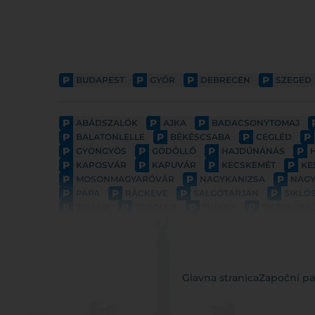
P
P
P
P
BUDAPEST
GYŐR
DEBRECEN
SZEGED
P
P
P
ABÁDSZALÓK
AJKA
BADACSONYTOMAJ
P
P
P
P
BALATONLELLE
BÉKÉSCSABA
CEGLÉD
P
P
P
P
GYÖNGYÖS
GÖDÖLLŐ
HAJDÚNÁNÁS
P
P
P
P
KAPOSVÁR
KAPUVÁR
KECSKEMÉT
KE
P
P
P
MOSONMAGYARÓVÁR
NAGYKANIZSA
NAG
P
P
P
P
PÁPA
RÁCKEVE
SALGÓTARJÁN
SIKLÓ
P
P
P
P
TAMÁSI
TAPOLCA
TIHANY
TISZAFÜRE
Glavna stranica
Započni pa