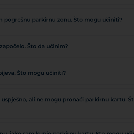
 pogrešnu parkirnu zonu. Što mogu učiniti?
 započelo. Što da učinim?
ijeva. Što mogu učiniti?
o uspješno, ali ne mogu pronaći parkirnu kartu. Š
u, iako sam kupio parkirnu kartu. Što mogu učin