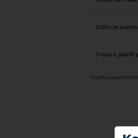
Zašto je sustav 
Treba li platiti
Tražite opće infor