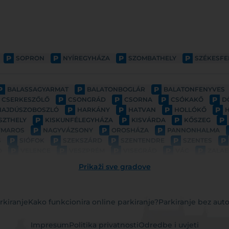
P
P
P
P
SOPRON
NYÍREGYHÁZA
SZOMBATHELY
SZÉKESF
P
P
P
BALASSAGYARMAT
BALATONBOGLÁR
BALATONFENYVES
P
P
P
P
CSERKESZŐLŐ
CSONGRÁD
CSORNA
CSÓKAKŐ
D
P
P
P
P
HAJDÚSZOBOSZLÓ
HARKÁNY
HATVAN
HOLLÓKŐ
P
P
P
P
SZTHELY
KISKUNFÉLEGYHÁZA
KISVÁRDA
KŐSZEG
P
P
P
YMAROS
NAGYVÁZSONY
OROSHÁZA
PANNONHALMA
P
P
P
P
P
S
SIÓFOK
SZEKSZÁRD
SZENTENDRE
SZENTES
P
P
P
P
P
D
VELENCE
VESZPRÉM
VISEGRÁD
VÁC
ZALAE
Prikaži sve gradove
rkiranje
Kako funkcionira online parkiranje?
Parkiranje bez aut
Impresum
Politika privatnosti
Odredbe i uvjeti