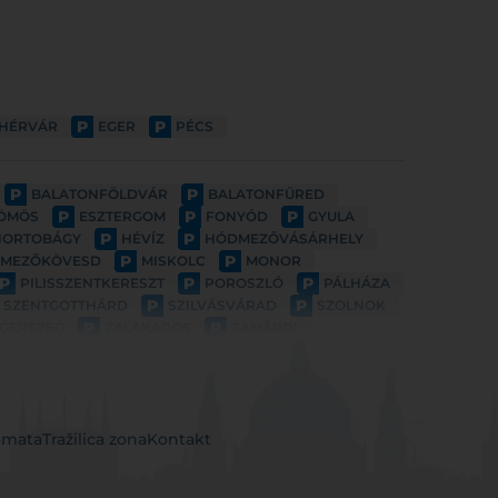
P
P
EHÉRVÁR
EGER
PÉCS
P
P
BALATONFÖLDVÁR
BALATONFÜRED
P
P
P
ÖMÖS
ESZTERGOM
FONYÓD
GYULA
P
P
HORTOBÁGY
HÉVÍZ
HÓDMEZŐVÁSÁRHELY
P
P
MEZŐKÖVESD
MISKOLC
MONOR
P
P
P
PILISSZENTKERESZT
POROSZLÓ
PÁLHÁZA
P
P
SZENTGOTTHÁRD
SZILVÁSVÁRAD
SZOLNOK
P
P
GERSZEG
ZALAKAROS
ZAMÁRDI
omata
Tražilica zona
Kontakt