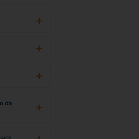
+
+
+
+
to da
+
iti?