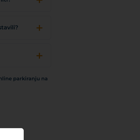
+
tavili?
+
nline parkiranju na