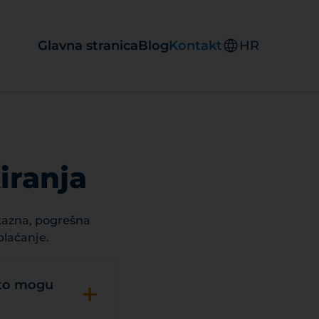
Glavna stranica
Blog
Kontakt
HR
iranja
 kazna, pogrešna
plaćanje.
+
Što mogu