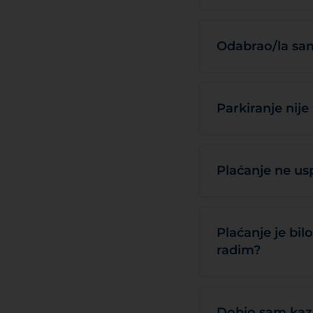
Odabrao/la sam
Parkiranje nije
Plaćanje ne usp
Plaćanje je bil
radim?
Dobio sam kazn