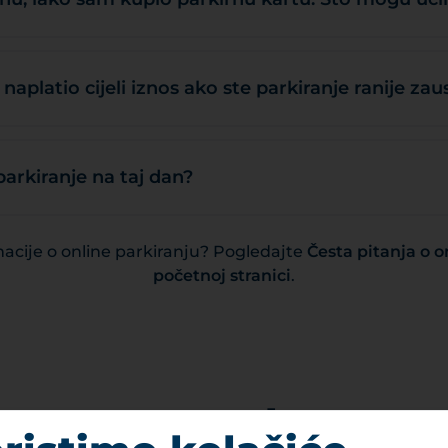
naplatio cijeli iznos ako ste parkiranje ranije zaus
 parkiranje na taj dan?
macije o online parkiranju? Pogledajte
Česta pitanja o o
početnoj stranici
.
Kontakt