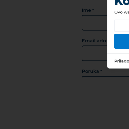
Ko
Ime *
Ovo web
Email adresa *
Prilag
Poruka *