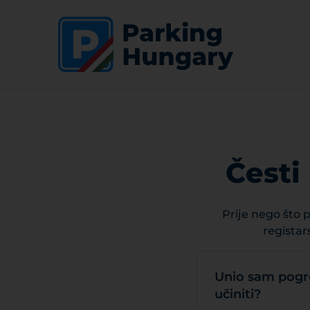
Česti
Prije nego što 
registar
Unio sam pogre
učiniti?