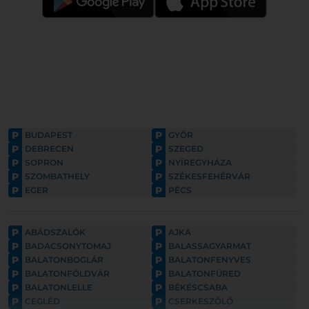
P
P
BUDAPEST
GYŐR
P
P
DEBRECEN
SZEGED
P
P
SOPRON
NYÍREGYHÁZA
P
P
SZOMBATHELY
SZÉKESFEHÉRVÁR
P
P
EGER
PÉCS
P
P
ABÁDSZALÓK
AJKA
P
P
BADACSONYTOMAJ
BALASSAGYARMAT
P
P
BALATONBOGLÁR
BALATONFENYVES
P
P
BALATONFÖLDVÁR
BALATONFÜRED
P
P
BALATONLELLE
BÉKÉSCSABA
P
P
CEGLÉD
CSERKESZŐLŐ