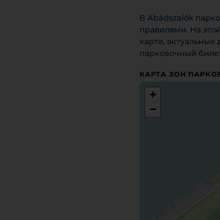
В Abádszalók парк
правилами. На это
карте, актуальные
парковочный билет
КАРТА ЗОН ПАРКО
+
−