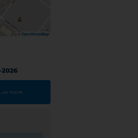
©
OpenStreetMap
-2026
, но после