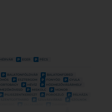
P
P
EHÉRVÁR
EGER
PÉCS
P
P
BALATONFÖLDVÁR
BALATONFÜRED
P
P
P
ÖMÖS
ESZTERGOM
FONYÓD
GYULA
P
P
HORTOBÁGY
HÉVÍZ
HÓDMEZŐVÁSÁRHELY
P
P
MEZŐKÖVESD
MISKOLC
MONOR
P
P
P
PILISSZENTKERESZT
POROSZLÓ
PÁLHÁZA
P
P
SZENTGOTTHÁRD
SZILVÁSVÁRAD
SZOLNOK
P
P
GERSZEG
ZALAKAROS
ZAMÁRDI