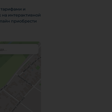
 тарифами и
k на интерактивной
нлайн приобрести