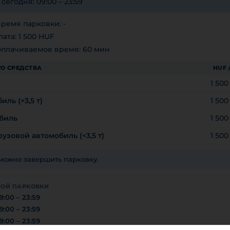
егодня: 09:00 – 23:59
ремя парковки: -
ата: 1 500 HUF
плачиваемое время: 60 мин
О СРЕДСТВА
HUF 
1 50
ль (>3,5 т)
1 50
биль
1 50
узовой автомобиль (<3,5 т)
1 50
зможно завершить парковку.
НОЙ ПАРКОВКИ
9:00 – 23:59
9:00 – 23:59
9:00 – 23:59