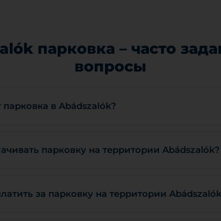
alók парковка – часто зад
вопросы
 парковка в Abádszalók?
ачивать парковку на территории Abádszalók?
латить за парковку на территории Abádszaló