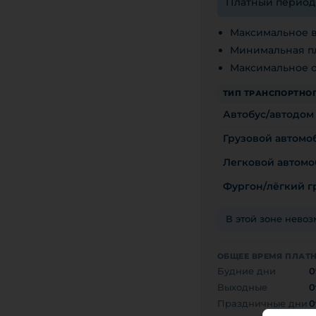
Платный период с
Максимальное в
Минимальная пл
Максимальное о
ТИП ТРАНСПОРТНОГ
Автобус/автодом
Грузовой автомоби
Легковой автомо
Фургон/лёгкий гр
В этой зоне нево
ОБЩЕЕ ВРЕМЯ ПЛАТ
Будние дни
0
Выходные
0
Праздничные дни
0