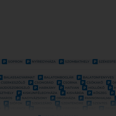
P
P
P
P
SOPRON
NYÍREGYHÁZA
SZOMBATHELY
SZÉKESF
P
P
P
BALASSAGYARMAT
BALATONBOGLÁR
BALATONFENYVES
P
P
P
P
CSERKESZŐLŐ
CSONGRÁD
CSORNA
CSÓKAKŐ
D
P
P
P
P
HAJDÚSZOBOSZLÓ
HARKÁNY
HATVAN
HOLLÓKŐ
P
P
P
P
SZTHELY
KISKUNFÉLEGYHÁZA
KISVÁRDA
KŐSZEG
P
P
P
YMAROS
NAGYVÁZSONY
OROSHÁZA
PANNONHALMA
P
P
P
P
P
S
SIÓFOK
SZEKSZÁRD
SZENTENDRE
SZENTES
P
P
P
P
P
D
VELENCE
VESZPRÉM
VISEGRÁD
VÁC
ZALAE