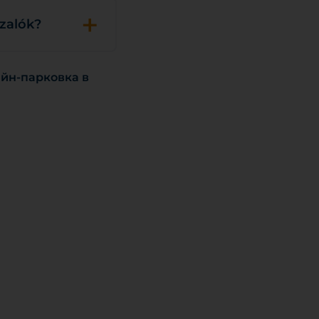
+
zalók?
айн-парковка в