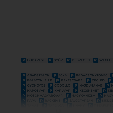
P
P
P
P
BUDAPEST
GYŐR
DEBRECEN
SZEGED
P
P
P
ABÁDSZALÓK
AJKA
BADACSONYTOMAJ
P
P
P
P
BALATONLELLE
BÉKÉSCSABA
CEGLÉD
P
P
P
P
GYÖNGYÖS
GÖDÖLLŐ
HAJDÚNÁNÁS
P
P
P
P
KAPOSVÁR
KAPUVÁR
KECSKEMÉT
KE
P
P
P
MOSONMAGYARÓVÁR
NAGYKANIZSA
NAG
P
P
P
P
PÁPA
RÁCKEVE
SALGÓTARJÁN
SIKLÓ
P
P
P
P
TAMÁSI
TAPOLCA
TIHANY
TISZAFÜRE