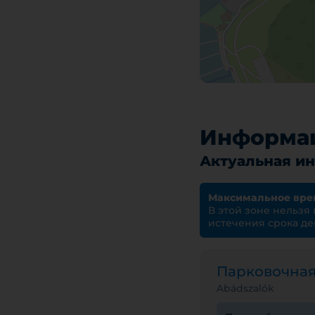
Информац
Актуальная ин
Максимальное вре
В этой зоне нельзя
истечения срока де
Парковочна
Abádszalók