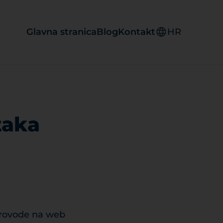
Glavna stranica
Blog
Kontakt
HR
taka
provode na web