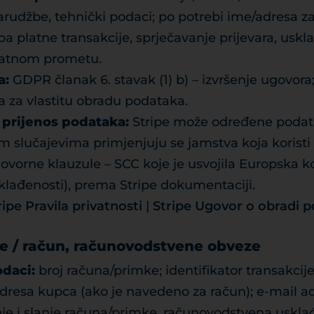
arudžbe, tehnički podaci; po potrebi ime/adresa za
a platne transakcije, sprječavanje prijevara, uskl
latnom prometu.
a:
GDPR članak 6. stavak (1) b) – izvršenje ugovora;
a za vlastitu obradu podataka.
prijenos podataka:
Stripe može određene podatk
m slučajevima primjenjuju se jamstva koja koristi 
vorne klauzule – SCC koje je usvojila Europska ko
lađenosti), prema Stripe dokumentaciji.
ripe Pravila privatnosti
|
Stripe Ugovor o obradi 
nje / račun, računovodstvene obveze
daci:
broj računa/primke; identifikator transakcije
dresa kupca (ako je navedeno za račun); e-mail ad
je i slanje računa/primke, računovodstvena uskla