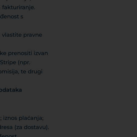
 fakturiranje.
ađenost s
 vlastite pravne
e prenositi izvan
Stripe (npr.
misija, te drugi
podataka
; iznos plaćanja;
resa (za dostavu).
đenost.