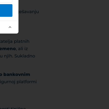
acija o rješavanju
atelja platnih
vremeno
, ali iz
u njih. Sukladno
e o bankovnim
igurnoj platformi