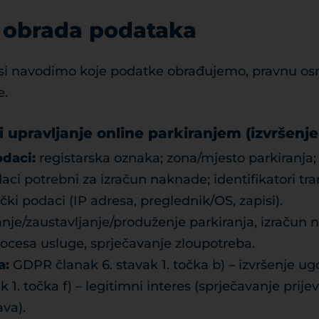
d obrada podataka
si navodimo koje podatke obrađujemo, pravnu osn
e.
 i upravljanje online parkiranjem (izvršenj
daci:
registarska oznaka; zona/mjesto parkiranja; 
aci potrebni za izračun naknade; identifikatori tra
čki podaci (IP adresa, preglednik/OS, zapisi).
nje/zaustavljanje/produženje parkiranja, izračun 
procesa usluge, sprječavanje zloupotreba.
a:
GDPR članak 6. stavak 1. točka b) – izvršenje u
k 1. točka f) – legitimni interes (sprječavanje prijev
ava).