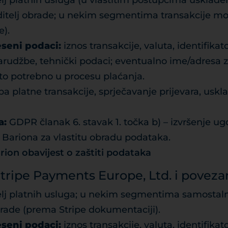
lj platnih usluga (u vlastitim postupcima usklađen
itelj obrade; u nekim segmentima transakcije mož
e).
seni podaci:
iznos transakcije, valuta, identifikat
narudžbe, tehnički podaci; eventualno ime/adresa 
 to potrebno u procesu plaćanja.
a platne transakcije, sprječavanje prijevara, uskl
a:
GDPR članak 6. stavak 1. točka b) – izvršenje ugo
Bariona za vlastitu obradu podataka.
rion obavijest o zaštiti podataka
(Stripe Payments Europe, Ltd. i poveza
lj platnih usluga; u nekim segmentima samostalni
j obrade (prema Stripe dokumentaciji).
seni podaci:
iznos transakcije, valuta, identifikat