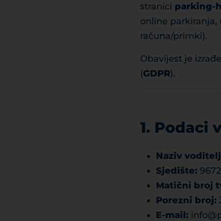
stranici
parking-
online parkiranja,
računa/primki).
Obavijest je izra
(
GDPR
).
1. Podaci 
Naziv voditel
Sjedište:
9672 
Matični broj t
Porezni broj:
E-mail:
info@p