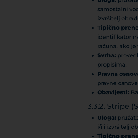
Uloga:
pružate
samostalni vod
izvršitelj obrad
Tipično prene
identifikator 
računa, ako je
Svrha:
provedb
propisima.
Pravna osnov
pravne osnove 
Obavijesti:
Ba
3.3.2. Stripe 
Uloga:
pružate
i/ili izvršitel
Tipično prene