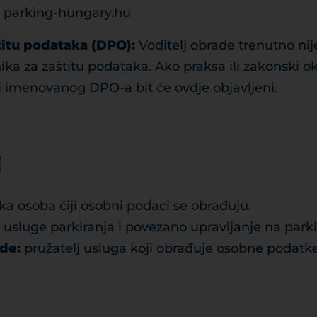
parking-hungary.hu
titu podataka (DPO):
Voditelj obrade trenutno ni
ka za zaštitu podataka. Ako praksa ili zakonski ok
 imenovanog DPO-a bit će ovdje objavljeni.
i
čka osoba čiji osobni podaci se obrađuju.
 usluge parkiranja i povezano upravljanje na park
ade:
pružatelj usluga koji obrađuje osobne podatke