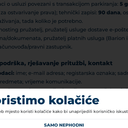
i o usluzi povezani s transakcijom parkiranja:
5 
za ostvarivanje prava); tehnički zapisi:
90 dana
, o
živanja, tada koliko je potrebno.
hosting pružatelj, pružatelj usluge dostave e-pošte
a/dokumenata, pružatelj platnih usluga (Barion ili 
računovođa/pravni zastupnik.
 podrška, rješavanje pritužbi, kontakt
daci:
ime; e-mail adresa; registarska oznaka; sadrž
 predmeta; vrijeme komunikacije.
anje na upite, upravljanje prijavama grešaka, rješ
ristimo kolačiće
a:
GDPR članak 6. stavak 1. točka b) – izvršenje ugo
 mjesto koristi kolačiće kako bi unaprijedili korisničko iskust
ora; GDPR članak 6. stavak 1. točka c) – pravna ob
stavak 1. točka f) – legitimni interes (osiguranje k
SAMO NEPHODNI