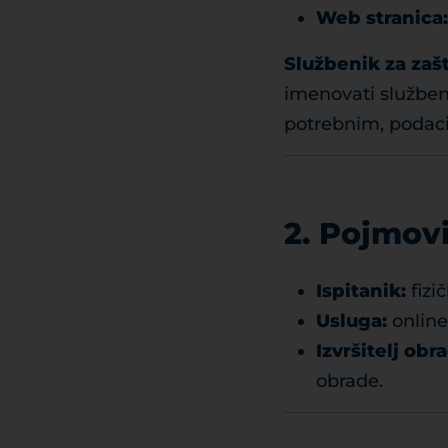
Web stranica:
Službenik za zaš
imenovati službeni
potrebnim, podaci
2. Pojmov
Ispitanik:
fizi
Usluga:
online
Izvršitelj obr
obrade.