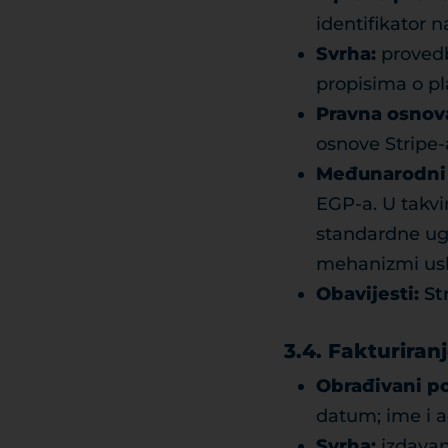
identifikator n
Svrha:
provedb
propisima o p
Pravna osnov
osnove Stripe-
Međunarodni 
EGP-a. U takvi
standardne ugo
mehanizmi usk
Obavijesti:
St
3.4. Fakturira
Obrađivani po
datum; ime i a
Svrha:
izdavan