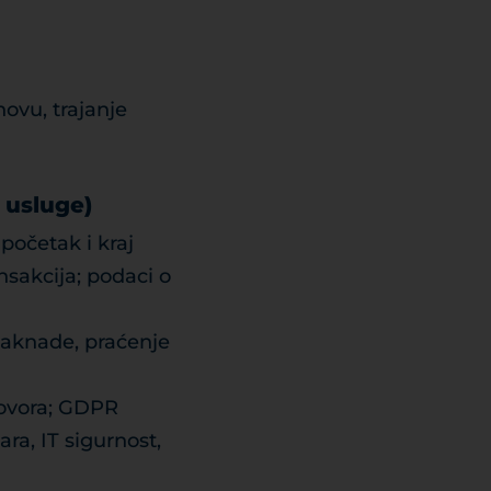
ovu, trajanje
e usluge)
početak i kraj
nsakcija; podaci o
naknade, praćenje
govora; GDPR
ara, IT sigurnost,