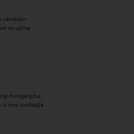
je obvezan
vir to učine
ing-hungary.hu.
 u ime Voditelja