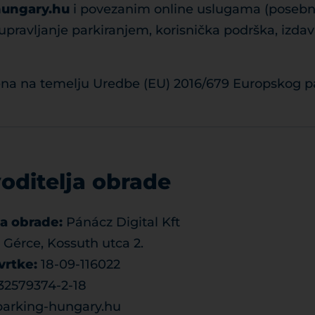
hungary.hu
i povezanim online uslugama (posebn
 upravljanje parkiranjem, korisnička podrška, izda
đena na temelju Uredbe (EU) 2016/679 Europskog p
voditelja obrade
ja obrade:
Pánácz Digital Kft
Gérce, Kossuth utca 2.
vrtke:
18-09-116022
32579374-2-18
arking-hungary.hu