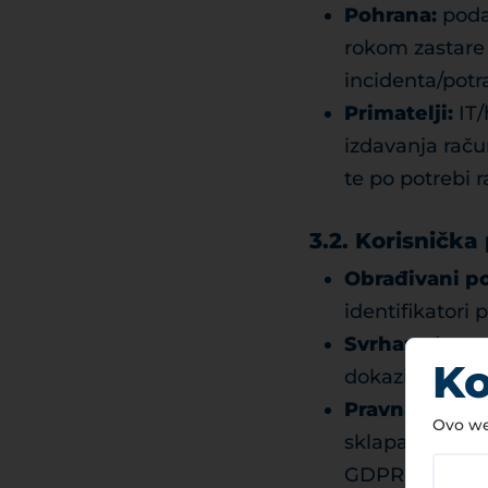
Pohrana:
podac
rokom zastare 
incidenta/potra
Primatelji:
IT/
izdavanja račun
te po potrebi 
3.2. Korisnička
Obrađivani po
identifikatori
Svrha:
odgovar
Ko
dokazivost.
Pravna osnov
Ovo web
sklapanja ugov
GDPR članak 6. 