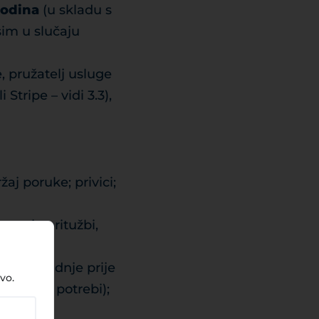
godina
(u skladu s
sim u slučaju
, pružatelj usluge
Stripe – vidi 3.3),
aj poruke; privici;
avanje pritužbi,
vora / radnje prije
vo.
veza (po potrebi);
valitete,