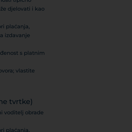
osti tipično
e djelovati i kao
ori plaćanja,
za izdavanje
ađenost s platnim
vora; vlastite
ne tvrtke)
 voditelj obrade
ori plaćanja,