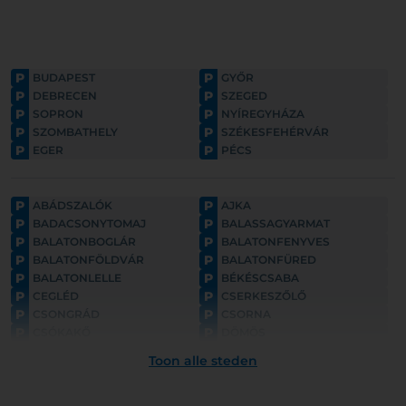
P
P
BUDAPEST
GYŐR
P
P
DEBRECEN
SZEGED
P
P
SOPRON
NYÍREGYHÁZA
P
P
SZOMBATHELY
SZÉKESFEHÉRVÁR
P
P
EGER
PÉCS
P
P
ABÁDSZALÓK
AJKA
P
P
BADACSONYTOMAJ
BALASSAGYARMAT
P
P
BALATONBOGLÁR
BALATONFENYVES
P
P
BALATONFÖLDVÁR
BALATONFÜRED
P
P
BALATONLELLE
BÉKÉSCSABA
P
P
CEGLÉD
CSERKESZŐLŐ
P
P
CSONGRÁD
CSORNA
P
P
CSÓKAKŐ
DÖMÖS
P
P
ESZTERGOM
FONYÓD
Toon alle steden
P
P
GYULA
GYÖNGYÖS
P
P
GÖDÖLLŐ
HAJDÚNÁNÁS
P
P
HAJDÚSZOBOSZLÓ
HARKÁNY