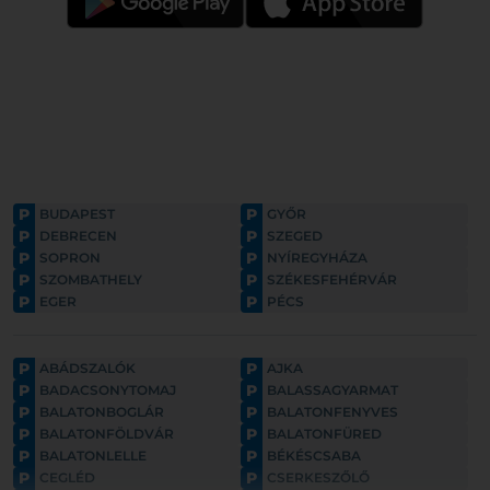
P
P
BUDAPEST
GYŐR
P
P
DEBRECEN
SZEGED
P
P
SOPRON
NYÍREGYHÁZA
P
P
SZOMBATHELY
SZÉKESFEHÉRVÁR
P
P
EGER
PÉCS
P
P
ABÁDSZALÓK
AJKA
P
P
BADACSONYTOMAJ
BALASSAGYARMAT
P
P
BALATONBOGLÁR
BALATONFENYVES
P
P
BALATONFÖLDVÁR
BALATONFÜRED
P
P
BALATONLELLE
BÉKÉSCSABA
P
P
CEGLÉD
CSERKESZŐLŐ