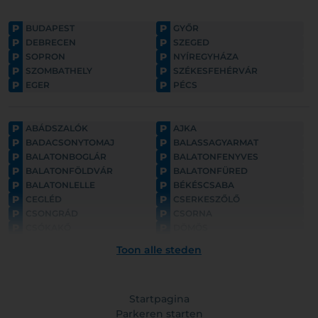
P
P
BUDAPEST
GYŐR
P
P
DEBRECEN
SZEGED
P
P
SOPRON
NYÍREGYHÁZA
P
P
SZOMBATHELY
SZÉKESFEHÉRVÁR
P
P
EGER
PÉCS
P
P
ABÁDSZALÓK
AJKA
P
P
BADACSONYTOMAJ
BALASSAGYARMAT
P
P
BALATONBOGLÁR
BALATONFENYVES
P
P
BALATONFÖLDVÁR
BALATONFÜRED
P
P
BALATONLELLE
BÉKÉSCSABA
P
P
CEGLÉD
CSERKESZŐLŐ
P
P
CSONGRÁD
CSORNA
P
P
CSÓKAKŐ
DÖMÖS
P
P
ESZTERGOM
FONYÓD
Toon alle steden
P
P
GYULA
GYÖNGYÖS
P
P
GÖDÖLLŐ
HAJDÚNÁNÁS
P
P
HAJDÚSZOBOSZLÓ
HARKÁNY
P
Startpagina
P
HATVAN
HOLLÓKŐ
P
P
HORTOBÁGY
Parkeren starten
HÉVÍZ