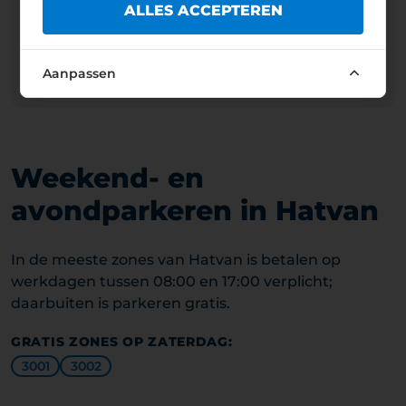
ALLES ACCEPTEREN
Werkdagen
08:00 – 17:00
Weekend
Gratis
Feestdagen
Gratis
Aanpassen
Beheerder: HATVAN VÁROS ÖNKORMÁNYZATA
Weekend- en
avondparkeren in Hatvan
In de meeste zones van Hatvan is betalen op
werkdagen tussen 08:00 en 17:00 verplicht;
daarbuiten is parkeren gratis.
GRATIS ZONES OP ZATERDAG:
3001
3002