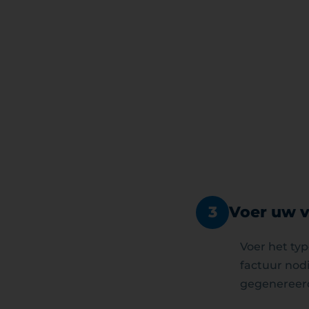
Voer uw v
3
Voer het typ
factuur nod
gegenereerd