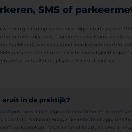
rkeren, SMS of parkeerme
 worden gestart op een eenvoudige interface, met GPS
te helpen identificeren — geen noodzaak om rond te z
een bankkaart, kan op afstand worden verlengd en ind
 SMS-parkeren moet u het exacte format goed krijgen 
een meter betaalt u ter plaatse, meestal contant.
 eruit in de praktijk?
oedapest, u wilt niet jagen op een meter en u heeft ge
n, opent de Parkeren Hongarije-website of app, GPS he
 voert uw kenteken in, betaalt met kaart, en uw parking i