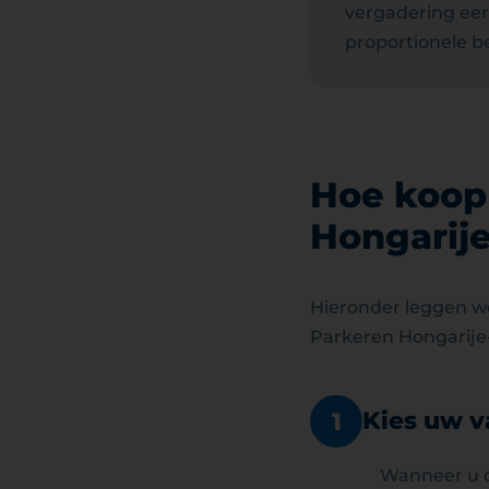
vergadering eerd
proportionele b
Hoe koop 
Hongarije
Hieronder leggen we
Parkeren Hongarije
Kies uw v
1
Wanneer u d