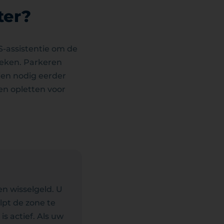
ter?
-assistentie om de
oeken. Parkeren
ien nodig eerder
en opletten voor
en wisselgeld. U
lpt de zone te
s actief. Als uw