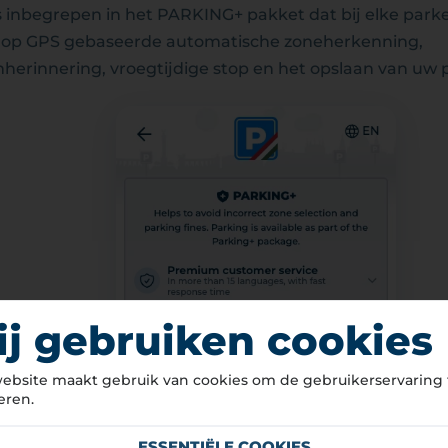
s inbegrepen in het PARKING+ pakket dat bij elke parke
 op GPS gebaseerde automatische zoneherkenning,
herinnering, vroegtijdige stop en het opslaan van uw 
j gebruiken cookies
ebsite maakt gebruik van cookies om de gebruikerservaring 
eren.
ESSENTIËLE COOKIES