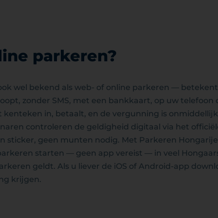
line parkeren?
ok wel bekend als web- of online parkeren — betekent
oopt, zonder SMS, met een bankkaart, op uw telefoon 
 kenteken in, betaalt, en de vergunning is onmiddellijk 
en controleren de geldigheid digitaal via het officië
en sticker, geen munten nodig. Met Parkeren Hongarije
arkeren starten — geen app vereist — in veel Hongaa
rkeren geldt. Als u liever de iOS of Android-app downlo
g krijgen.