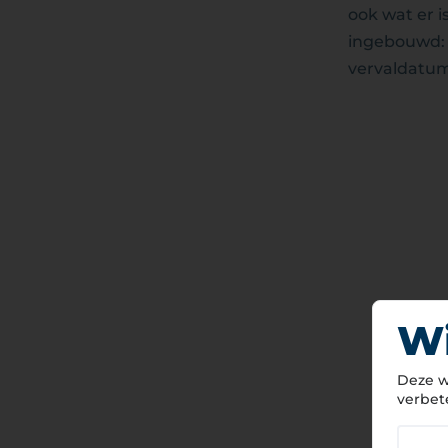
ook wat er i
ingebouwd:
vervaldatum
Wi
Deze w
verbet