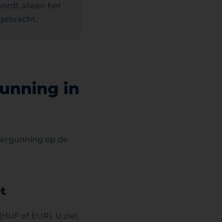
wordt alleen het
 gebracht.
unning in
vergunning op de
t
HUF of EUR). U ziet