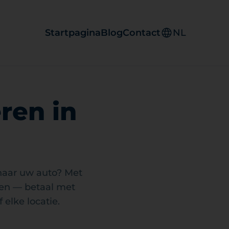
Startpagina
Blog
Contact
NL
ren in
 naar uw auto? Met
ten — betaal met
elke locatie.