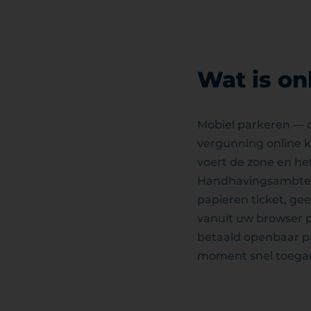
Wat is on
Mobiel parkeren — o
vergunning online k
voert de zone en het
Handhavingsambtenar
papieren ticket, ge
vanuit uw browser p
betaald openbaar pa
moment snel toegan