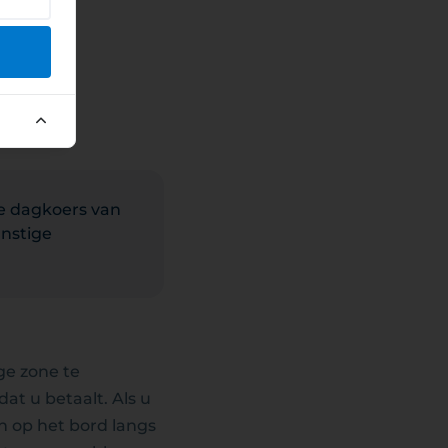
le dagkoers van
nstige
ge zone te
dat u betaalt. Als u
 op het bord langs