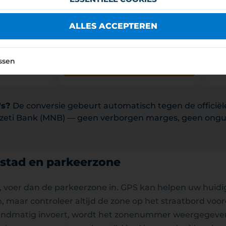
ALLES ACCEPTEREN
ssen
's?
De conversie gebeurt automatisch tegen de officië
eti Bank (MNB) — geen verborgen marges, geen ongu
 stad en parkeerzone
d, voer dan de parkeerzone in. GPS kan helpen uw huidi
n, maar controleer altijd de zone op het straatbord voor
handmatig invoert, wordt het zonenummer weergegeven