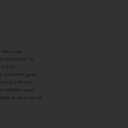
 dat u uw
of computer. U
actief.
le systeem: geen
 kunt u direct
rse steden waar
adt, kunt u op elk