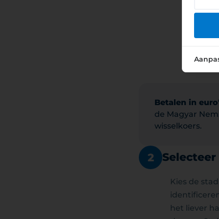
Aanpa
Betalen in euro
de Magyar Nemz
wisselkoers.
Selecteer
2
Kies de sta
identificere
het liever 