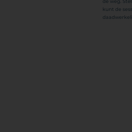
de weg. Stel
kunt de sess
daadwerkeli