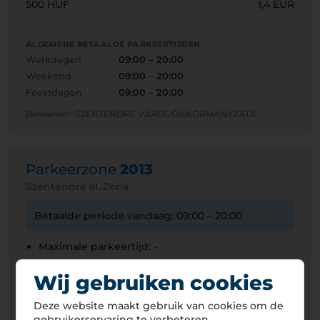
500 HUF
1,4 EUR
ALGEMENE BETAALDE PARKEERTIJDEN
Werkdagen
09:00 – 20:00
Weekend
09:00 – 20:00
Feestdagen
09:00 – 20:00
Beheerder: SZENTENDRE VÁROS ÖNKORMÁNYZATA
Parkeerzone
2013
Szentendre III. Zóna
Betaalde periode vandaag: 09:00 – 20:00
Maximale parkeertijd: -
Minimumtarief: 165 HUF
Wij gebruiken cookies
Personenauto
Deze website maakt gebruik van cookies om de
660 HUF
1,9 EUR
gebruikerservaring te verbeteren.