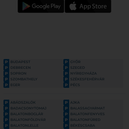
P
P
BUDAPEST
GYŐR
P
P
DEBRECEN
SZEGED
P
P
SOPRON
NYÍREGYHÁZA
P
P
SZOMBATHELY
SZÉKESFEHÉRVÁR
P
P
EGER
PÉCS
P
P
ABÁDSZALÓK
AJKA
P
P
BADACSONYTOMAJ
BALASSAGYARMAT
P
P
BALATONBOGLÁR
BALATONFENYVES
P
P
BALATONFÖLDVÁR
BALATONFÜRED
P
P
BALATONLELLE
BÉKÉSCSABA