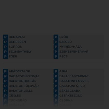
P
P
BUDAPEST
GYŐR
P
P
DEBRECEN
SZEGED
P
P
SOPRON
NYÍREGYHÁZA
P
P
SZOMBATHELY
SZÉKESFEHÉRVÁR
P
P
EGER
PÉCS
P
P
ABÁDSZALÓK
AJKA
P
P
BADACSONYTOMAJ
BALASSAGYARMAT
P
P
BALATONBOGLÁR
BALATONFENYVES
P
P
BALATONFÖLDVÁR
BALATONFÜRED
P
P
BALATONLELLE
BÉKÉSCSABA
P
P
CEGLÉD
CSERKESZŐLŐ
P
P
CSONGRÁD
CSORNA
P
P
CSÓKAKŐ
DÖMÖS