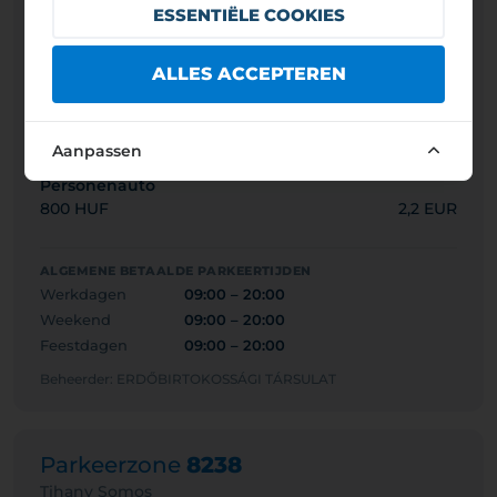
ESSENTIËLE COOKIES
Tihany Árpád utca
Betaalde periode vandaag: 09:00 – 20:00
ALLES ACCEPTEREN
Maximale parkeertijd: -
Minimumtarief: 200 HUF
Aanpassen
Personenauto
800 HUF
2,2 EUR
ALGEMENE BETAALDE PARKEERTIJDEN
Werkdagen
09:00 – 20:00
Weekend
09:00 – 20:00
Feestdagen
09:00 – 20:00
Beheerder: ERDŐBIRTOKOSSÁGI TÁRSULAT
Parkeerzone
8238
Tihany Somos