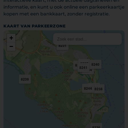
interactieve kaart, met de actuele dagtarieven en
informatie, en kunt u ook online een parkeerkaartje
kopen met een bankkaart, zonder registratie.
KAART VAN PARKEERZONE
+
−
8231
8237
8240
8235
8232
8241
5570
8234
8239
8233
8244
8238
8236