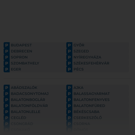
P
P
BUDAPEST
GYŐR
P
P
DEBRECEN
SZEGED
P
P
SOPRON
NYÍREGYHÁZA
P
P
SZOMBATHELY
SZÉKESFEHÉRVÁR
P
P
EGER
PÉCS
P
P
ABÁDSZALÓK
AJKA
P
P
BADACSONYTOMAJ
BALASSAGYARMAT
P
P
BALATONBOGLÁR
BALATONFENYVES
P
P
BALATONFÖLDVÁR
BALATONFÜRED
P
P
BALATONLELLE
BÉKÉSCSABA
P
P
CEGLÉD
CSERKESZŐLŐ
P
P
CSONGRÁD
CSORNA
P
P
CSÓKAKŐ
DÖMÖS