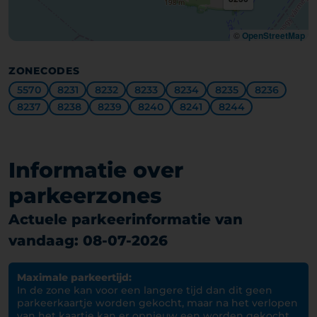
©
OpenStreetMap
ZONECODES
5570
8231
8232
8233
8234
8235
8236
8237
8238
8239
8240
8241
8244
Informatie over
parkeerzones
Actuele parkeerinformatie van
vandaag: 08-07-2026
Maximale parkeertijd:
In de zone kan voor een langere tijd dan dit geen
parkeerkaartje worden gekocht, maar na het verlopen
van het kaartje kan er opnieuw een worden gekocht.