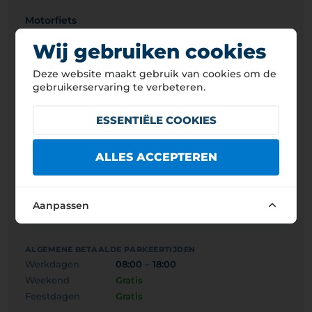
Motorfiets
400 HUF
1,2 EUR
Wij gebruiken cookies
Bestelwagen/lichte bedrijfswagen (<3,5 t)
Deze website maakt gebruik van cookies om de
400 HUF
1,2 EUR
gebruikerservaring te verbeteren.
Personenauto
ESSENTIËLE COOKIES
400 HUF
1,2 EUR
Autobus/camper
ALLES ACCEPTEREN
1 000 HUF
2,8 EUR
Vrachtwagen (>3,5 t)
Aanpassen
1 000 HUF
2,8 EUR
ALGEMENE BETAALDE PARKEERTIJDEN
Werkdagen
08:00 – 18:00
Weekend
Gratis
Feestdagen
Gratis