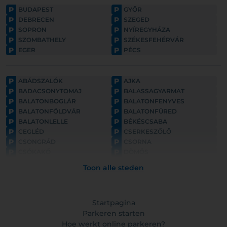
P
P
BUDAPEST
GYŐR
P
P
DEBRECEN
SZEGED
P
P
SOPRON
NYÍREGYHÁZA
P
P
SZOMBATHELY
SZÉKESFEHÉRVÁR
P
P
EGER
PÉCS
P
P
ABÁDSZALÓK
AJKA
P
P
BADACSONYTOMAJ
BALASSAGYARMAT
P
P
BALATONBOGLÁR
BALATONFENYVES
P
P
BALATONFÖLDVÁR
BALATONFÜRED
P
P
BALATONLELLE
BÉKÉSCSABA
P
P
CEGLÉD
CSERKESZŐLŐ
P
P
CSONGRÁD
CSORNA
P
P
CSÓKAKŐ
DÖMÖS
P
P
ESZTERGOM
FONYÓD
Toon alle steden
P
P
GYULA
GYÖNGYÖS
P
P
GÖDÖLLŐ
HAJDÚNÁNÁS
P
P
HAJDÚSZOBOSZLÓ
HARKÁNY
P
Startpagina
P
HATVAN
HOLLÓKŐ
P
P
HORTOBÁGY
Parkeren starten
HÉVÍZ
P
P
HÓDMEZŐVÁSÁRHELY
KAPOSVÁR
Hoe werkt online parkeren?