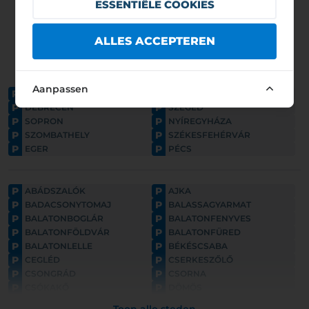
ESSENTIËLE COOKIES
ALLES ACCEPTEREN
Aanpassen
P
P
BUDAPEST
GYŐR
P
P
DEBRECEN
SZEGED
P
P
SOPRON
NYÍREGYHÁZA
P
P
SZOMBATHELY
SZÉKESFEHÉRVÁR
P
P
EGER
PÉCS
P
P
ABÁDSZALÓK
AJKA
P
P
BADACSONYTOMAJ
BALASSAGYARMAT
P
P
BALATONBOGLÁR
BALATONFENYVES
P
P
BALATONFÖLDVÁR
BALATONFÜRED
P
P
BALATONLELLE
BÉKÉSCSABA
P
P
CEGLÉD
CSERKESZŐLŐ
P
P
CSONGRÁD
CSORNA
P
P
CSÓKAKŐ
DÖMÖS
P
P
ESZTERGOM
FONYÓD