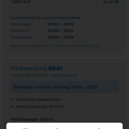
1 600 HUF
4,4 EUR
ALGEMENE BETAALDE PARKEERTIJDEN
Werkdagen
00:00 – 23:59
Weekend
00:00 – 23:59
Feestdagen
00:00 – 23:59
Beheerder: CSONGRÁD VÁROS ÖNKORMÁNYZATA
Parkeerzone
6641
Csongrád Mentett oldali parkoló
Betaalde periode vandaag: 00:00 – 23:59
Maximale parkeertijd: -
Minimumtarief: 80 HUF
Vrachtwagen (>3,5 t)
320 HUF
0,9 EUR