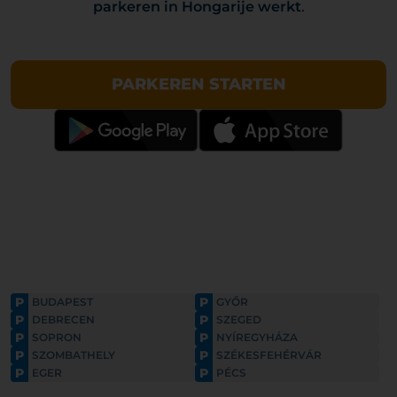
parkeren in Hongarije werkt
.
PARKEREN STARTEN
P
P
BUDAPEST
GYŐR
P
P
DEBRECEN
SZEGED
P
P
SOPRON
NYÍREGYHÁZA
P
P
SZOMBATHELY
SZÉKESFEHÉRVÁR
P
P
EGER
PÉCS