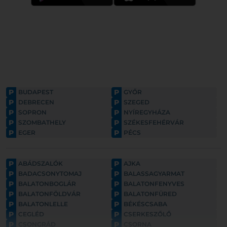
P
P
BUDAPEST
GYŐR
P
P
DEBRECEN
SZEGED
P
P
SOPRON
NYÍREGYHÁZA
P
P
SZOMBATHELY
SZÉKESFEHÉRVÁR
P
P
EGER
PÉCS
P
P
ABÁDSZALÓK
AJKA
P
P
BADACSONYTOMAJ
BALASSAGYARMAT
P
P
BALATONBOGLÁR
BALATONFENYVES
P
P
BALATONFÖLDVÁR
BALATONFÜRED
P
P
BALATONLELLE
BÉKÉSCSABA
P
P
CEGLÉD
CSERKESZŐLŐ
P
P
CSONGRÁD
CSORNA