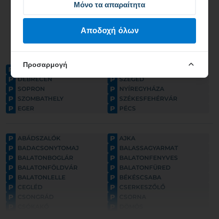
Μόνο τα απαραίτητα
Αποδοχή όλων
Προσαρμογή
P
P
BUDAPEST
GYŐR
P
P
DEBRECEN
SZEGED
P
P
SOPRON
NYÍREGYHÁZA
P
P
SZOMBATHELY
SZÉKESFEHÉRVÁR
P
P
EGER
PÉCS
P
P
ABÁDSZALÓK
AJKA
P
P
BADACSONYTOMAJ
BALASSAGYARMAT
P
P
BALATONBOGLÁR
BALATONFENYVES
P
P
BALATONFÖLDVÁR
BALATONFÜRED
P
P
BALATONLELLE
BÉKÉSCSABA
P
P
CEGLÉD
CSERKESZŐLŐ
P
P
CSONGRÁD
CSORNA
P
P
CSÓKAKŐ
DÖMÖS
P
P
ESZTERGOM
FONYÓD