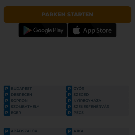
PARKEN STARTEN
P
P
BUDAPEST
GYŐR
P
P
DEBRECEN
SZEGED
P
P
SOPRON
NYÍREGYHÁZA
P
P
SZOMBATHELY
SZÉKESFEHÉRVÁR
P
P
EGER
PÉCS
P
P
ABÁDSZALÓK
AJKA