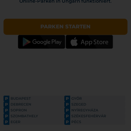
Online-Parken in Ungarn funktioniert
.
PARKEN STARTEN
P
P
BUDAPEST
GYŐR
P
P
DEBRECEN
SZEGED
P
P
SOPRON
NYÍREGYHÁZA
P
P
SZOMBATHELY
SZÉKESFEHÉRVÁR
P
P
EGER
PÉCS