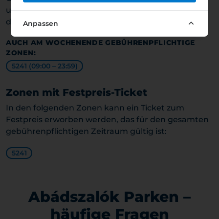
und 23:59 obligatorisch; außerhalb dieser Zeiten ist
das Parken kostenlos.
Anpassen
AUCH AM WOCHENENDE GEBÜHRENPFLICHTIGE
ZONEN:
5241 (09:00 – 23:59)
Zonen mit Festpreis-Ticket
In den folgenden Zonen kann ein Ticket zum
Festpreis erworben werden, das für den gesamten
gebührenpflichtigen Zeitraum gültig ist:
5241
Abádszalók Parken –
häufige Fragen