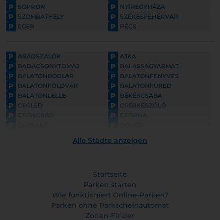
P
P
SOPRON
NYÍREGYHÁZA
P
P
SZOMBATHELY
SZÉKESFEHÉRVÁR
P
P
EGER
PÉCS
P
P
ABÁDSZALÓK
AJKA
P
P
BADACSONYTOMAJ
BALASSAGYARMAT
P
P
BALATONBOGLÁR
BALATONFENYVES
P
P
BALATONFÖLDVÁR
BALATONFÜRED
P
P
BALATONLELLE
BÉKÉSCSABA
P
P
CEGLÉD
CSERKESZŐLŐ
P
P
CSONGRÁD
CSORNA
P
P
CSÓKAKŐ
DÖMÖS
P
P
ESZTERGOM
FONYÓD
Alle Städte anzeigen
P
P
GYULA
GYÖNGYÖS
P
P
GÖDÖLLŐ
HAJDÚNÁNÁS
P
P
HAJDÚSZOBOSZLÓ
HARKÁNY
P
Startseite
P
HATVAN
HOLLÓKŐ
P
P
HORTOBÁGY
Parken starten
HÉVÍZ
P
P
HÓDMEZŐVÁSÁRHELY
KAPOSVÁR
Wie funktioniert Online-Parken?
P
P
KAPUVÁR
KECSKEMÉT
Parken ohne Parkscheinautomat
P
P
KESZTHELY
KISKUNFÉLEGYHÁZA
Zonen-Finder