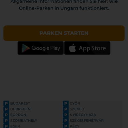
Allgemeine Informationen finden Sie hier:
wie
Online-Parken in Ungarn funktioniert
.
PARKEN STARTEN
P
P
BUDAPEST
GYŐR
P
P
DEBRECEN
SZEGED
P
P
SOPRON
NYÍREGYHÁZA
P
P
SZOMBATHELY
SZÉKESFEHÉRVÁR
P
P
EGER
PÉCS