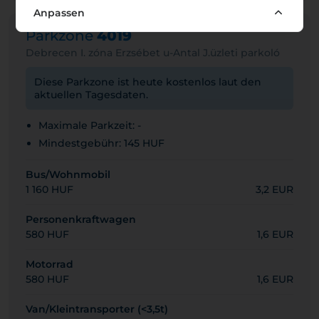
Anpassen
Parkzone
4019
Debrecen I. zóna Erzsébet u-Antal J.üzleti parkoló
Diese Parkzone ist heute kostenlos laut den
aktuellen Tagesdaten.
Maximale Parkzeit: -
Mindestgebühr: 145 HUF
Bus/Wohnmobil
1 160 HUF
3,2 EUR
Personenkraftwagen
580 HUF
1,6 EUR
Motorrad
580 HUF
1,6 EUR
Van/Kleintransporter (<3,5t)