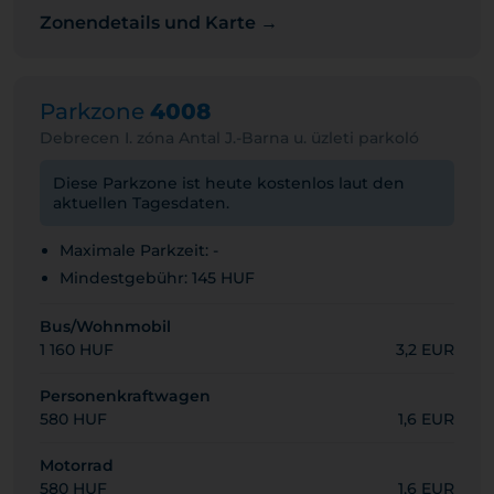
Zonendetails und Karte →
Parkzone
4008
Debrecen I. zóna Antal J.-Barna u. üzleti parkoló
Diese Parkzone ist heute kostenlos laut den
aktuellen Tagesdaten.
Maximale Parkzeit: -
Mindestgebühr: 145 HUF
Bus/Wohnmobil
1 160 HUF
3,2 EUR
Personenkraftwagen
580 HUF
1,6 EUR
Motorrad
580 HUF
1,6 EUR