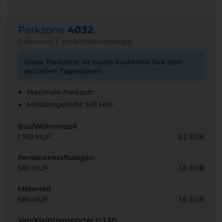
Parkzone
4032
Debrecen I. zóna (narancssárga)
Diese Parkzone ist heute kostenlos laut den
aktuellen Tagesdaten.
Maximale Parkzeit: -
Mindestgebühr: 145 HUF
Bus/Wohnmobil
1 160 HUF
3,2 EUR
Personenkraftwagen
580 HUF
1,6 EUR
Motorrad
580 HUF
1,6 EUR
Van/Kleintransporter (<3,5t)