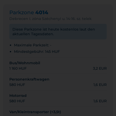
Parkzone
4014
Debrecen I. zóna Széchenyi u. 14-16. sz. telek
Diese Parkzone ist heute kostenlos laut den
aktuellen Tagesdaten.
Maximale Parkzeit: -
Mindestgebühr: 145 HUF
Bus/Wohnmobil
1 160 HUF
3,2 EUR
Personenkraftwagen
580 HUF
1,6 EUR
Motorrad
580 HUF
1,6 EUR
Van/Kleintransporter (<3,5t)