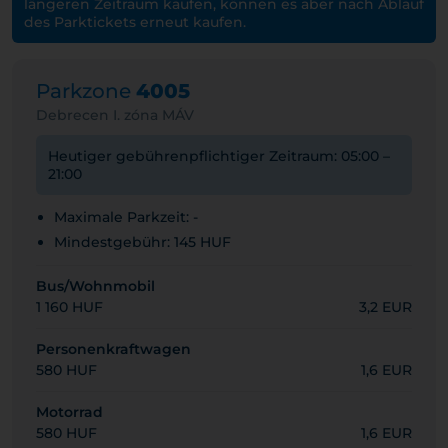
längeren Zeitraum kaufen, können es aber nach Ablauf
des Parktickets erneut kaufen.
Parkzone
4005
Debrecen I. zóna MÁV
Heutiger gebührenpflichtiger Zeitraum: 05:00 –
21:00
Maximale Parkzeit: -
Mindestgebühr: 145 HUF
Bus/Wohnmobil
1 160 HUF
3,2 EUR
Personenkraftwagen
580 HUF
1,6 EUR
Motorrad
580 HUF
1,6 EUR