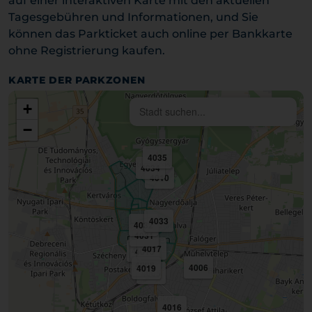
auf einer interaktiven Karte mit den aktuellen
Tagesgebühren und Informationen, und Sie
können das Parkticket auch online per Bankkarte
ohne Registrierung kaufen.
KARTE DER PARKZONEN
+
−
4035
4034
4010
4033
4032
4031
4017
4014
4015
4008
4006
4019
4005
4016