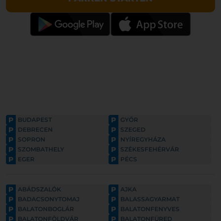
P
P
BUDAPEST
GYŐR
P
P
DEBRECEN
SZEGED
P
P
SOPRON
NYÍREGYHÁZA
P
P
SZOMBATHELY
SZÉKESFEHÉRVÁR
P
P
EGER
PÉCS
P
P
ABÁDSZALÓK
AJKA
P
P
BADACSONYTOMAJ
BALASSAGYARMAT
P
P
BALATONBOGLÁR
BALATONFENYVES
P
P
BALATONFÖLDVÁR
BALATONFÜRED