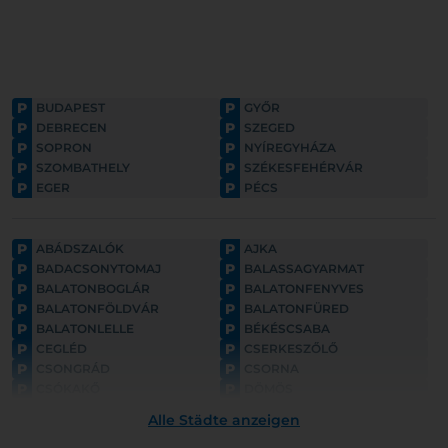
P
P
BUDAPEST
GYŐR
P
P
DEBRECEN
SZEGED
P
P
SOPRON
NYÍREGYHÁZA
P
P
SZOMBATHELY
SZÉKESFEHÉRVÁR
P
P
EGER
PÉCS
P
P
ABÁDSZALÓK
AJKA
P
P
BADACSONYTOMAJ
BALASSAGYARMAT
P
P
BALATONBOGLÁR
BALATONFENYVES
P
P
BALATONFÖLDVÁR
BALATONFÜRED
P
P
BALATONLELLE
BÉKÉSCSABA
P
P
CEGLÉD
CSERKESZŐLŐ
P
P
CSONGRÁD
CSORNA
P
P
CSÓKAKŐ
DÖMÖS
P
P
ESZTERGOM
FONYÓD
Alle Städte anzeigen
P
P
GYULA
GYÖNGYÖS