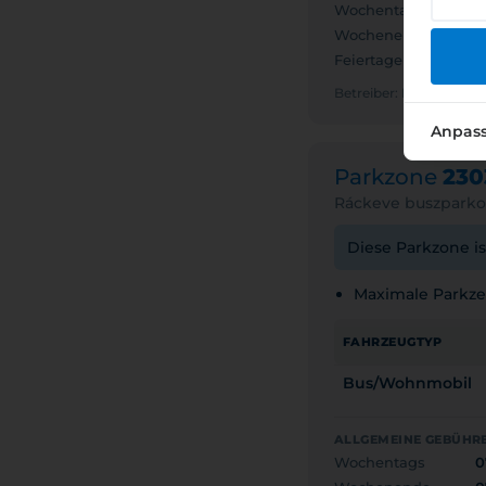
Wochentags
0
Wochenende
0
Feiertage
G
Betreiber: RÁCKEVE
Anpas
Parkzone
230
Ráckeve buszparko
Diese Parkzone is
Maximale Parkzei
FAHRZEUGTYP
Bus/Wohnmobil
ALLGEMEINE GEBÜHRE
Wochentags
0