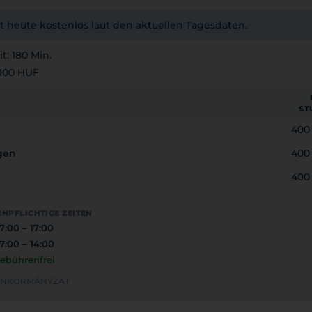
t heute kostenlos laut den aktuellen Tagesdaten.
t: 180 Min.
100 HUF
ST
400
gen
400
400
NPFLICHTIGE ZEITEN
7:00 – 17:00
7:00 – 14:00
ebührenfrei
I ÖNKORMÁNYZAT