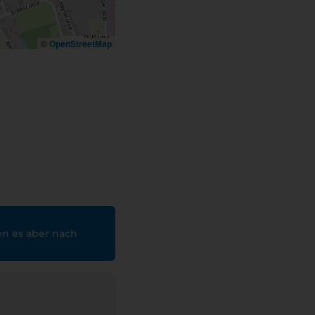
©
OpenStreetMap
en es aber nach