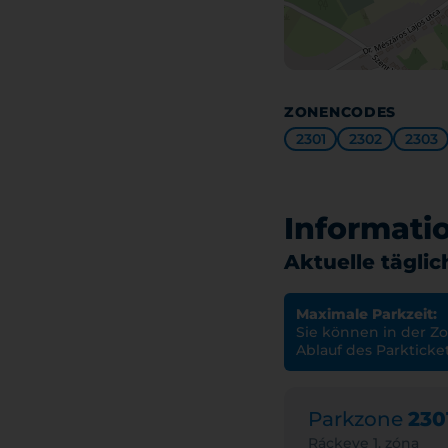
ZONENCODES
2301
2302
2303
Informati
Aktuelle tägli
Maximale Parkzeit:
Sie können in der Zo
Ablauf des Parkticke
Parkzone
230
Ráckeve 1. zóna