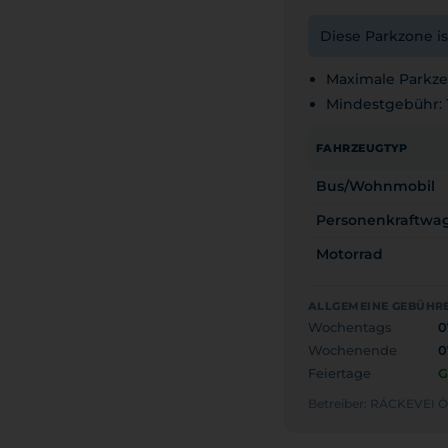
Diese Parkzone is
Maximale Parkzei
Mindestgebühr: 
FAHRZEUGTYP
Bus/Wohnmobil
Personenkraftwa
Motorrad
ALLGEMEINE GEBÜHRE
Wochentags
0
Wochenende
0
Feiertage
G
Betreiber: RÁCKEVE