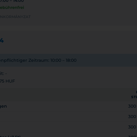
7:00 – 14:00
ebührenfrei
I ÖNKORMÁNYZAT
4
pflichtiger Zeitraum: 10:00 – 18:00
t: -
 75 HUF
ST
gen
300
300
300