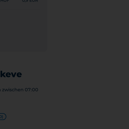
 HUF
0,9 EUR
ckeve
 zwischen 07:00
0)