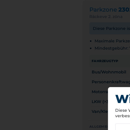
Parkzone
230
Ráckeve 2. zóna
Diese Parkzone is
Maximale Parkzei
Mindestgebühr:
FAHRZEUGTYP
Bus/Wohnmobil
Personenkraftwa
Motorrad
Wi
LKW (>3,5t)
Diese 
Van/Kleintransport
verbes
ALLGEMEINE GEBÜHRE