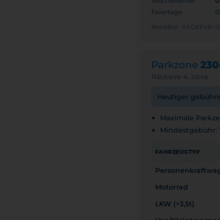
Wochenende
0
Feiertage
G
Betreiber: RÁCKEVE
Parkzone
230
Ráckeve 4. zóna
Heutiger gebühren
Maximale Parkzei
Mindestgebühr:
FAHRZEUGTYP
Personenkraftwa
Motorrad
LKW (>3,5t)