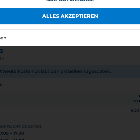
7:00 – 17:00
7:00 – 14:00
ALLES AKZEPTIEREN
ebührenfrei
I ÖNKORMÁNYZAT
sen
3
ló
t heute kostenlos laut den aktuellen Tagesdaten.
t: -
ST
900
NPFLICHTIGE ZEITEN
7:00 – 17:00