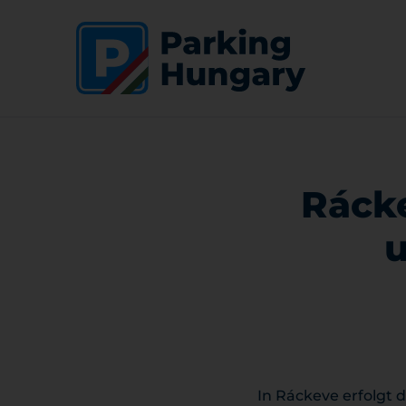
Rácke
u
In Ráckeve erfolgt