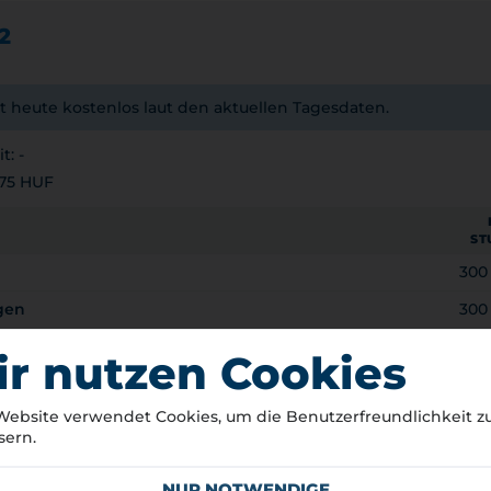
2
t heute kostenlos laut den aktuellen Tagesdaten.
t: -
 75 HUF
ST
300
gen
300
300
r nutzen Cookies
300
Website verwendet Cookies, um die Benutzerfreundlichkeit z
er (<3,5t)
300
sern.
NPFLICHTIGE ZEITEN
NUR NOTWENDIGE