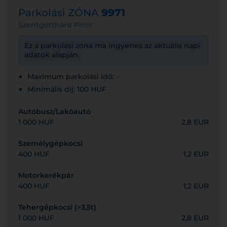
Parkolási ZÓNA
9971
Szentgotthárd Piros
Ez a parkolási zóna ma ingyenes az aktuális napi
adatok alapján.
Maximum parkolási idő: -
Minimális díj: 100 HUF
Autóbusz/Lakóautó
1 000 HUF
2,8 EUR
Személygépkocsi
400 HUF
1,2 EUR
Motorkerékpár
400 HUF
1,2 EUR
Tehergépkocsi (>3,5t)
1 000 HUF
2,8 EUR