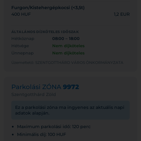
Furgon/Kistehergépkocsi (<3,5t)
400 HUF
1,2 EUR
ÁLTALÁNOS DÍJKÖTELES IDŐSZAK
Hétköznap
08:00 – 18:00
Hétvége
Nem díjköteles
Ünnepnap
Nem díjköteles
Üzemeltető: SZENTGOTTHÁRD VÁROS ÖNKORMÁNYZATA
Parkolási ZÓNA
9972
Szentgotthárd Zöld
Ez a parkolási zóna ma ingyenes az aktuális napi
adatok alapján.
Maximum parkolási idő: 120 perc
Minimális díj: 100 HUF