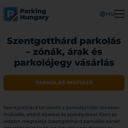
HU
Szentgotthárd parkolás
– zónák, árak és
parkolójegy vásárlás
PARKOLÁS INDÍTÁSA
Szentgotthárd területén a parkolás több zónában
működik, eltérő díjakkal és szabályokkal. Ezen az
oldalon megtalálja Szentgotthárd parkolási zónáit