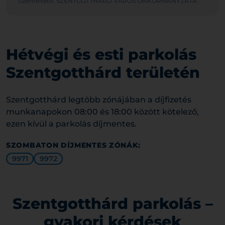
Üzemeltető: SZENTGOTTHÁRD VÁROS ÖNKORMÁNYZATA
Hétvégi és esti parkolás
Szentgotthárd területén
Szentgotthárd legtöbb zónájában a díjfizetés
munkanapokon 08:00 és 18:00 között kötelező,
ezen kívül a parkolás díjmentes.
SZOMBATON DÍJMENTES ZÓNÁK:
9971
9972
Szentgotthárd parkolás –
gyakori kérdések