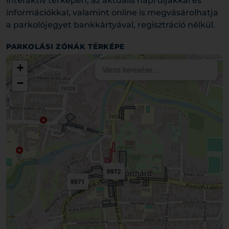
interaktív térképen, az aktuális napi díjakkal és
információkkal, valamint online is megvásárolhatja
a parkolójegyet bankkártyával, regisztráció nélkül.
PARKOLÁSI ZÓNÁK TÉRKÉPE
+
−
9972
9971