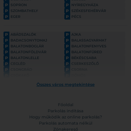
P
P
SOPRON
NYÍREGYHÁZA
P
P
SZOMBATHELY
SZÉKESFEHÉRVÁR
P
P
EGER
PÉCS
P
P
ABÁDSZALÓK
AJKA
P
P
BADACSONYTOMAJ
BALASSAGYARMAT
P
P
BALATONBOGLÁR
BALATONFENYVES
P
P
BALATONFÖLDVÁR
BALATONFÜRED
P
P
BALATONLELLE
BÉKÉSCSABA
P
P
CEGLÉD
CSERKESZŐLŐ
P
P
CSONGRÁD
CSORNA
P
P
CSÓKAKŐ
DÖMÖS
P
P
ESZTERGOM
FONYÓD
Összes város megtekintése
P
P
GYULA
GYÖNGYÖS
P
P
GÖDÖLLŐ
HAJDÚNÁNÁS
P
P
HAJDÚSZOBOSZLÓ
HARKÁNY
P
Főoldal
P
HATVAN
HOLLÓKŐ
P
P
HORTOBÁGY
Parkolás indítása
HÉVÍZ
P
P
HÓDMEZŐVÁSÁRHELY
KAPOSVÁR
Hogy működik az online parkolás?
P
P
KAPUVÁR
KECSKEMÉT
Parkolás automata nélkül
P
P
KESZTHELY
KISKUNFÉLEGYHÁZA
Zónakereső