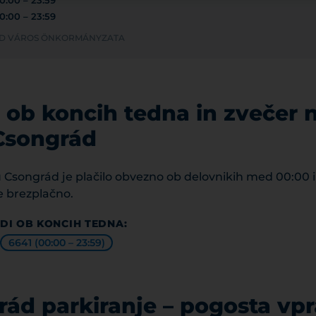
0:00 – 23:59
0:00 – 23:59
RÁD VÁROS ÖNKORMÁNYZATA
 ob koncih tedna in zvečer 
Csongrád
 Csongrád je plačilo obvezno ob delovnikih med 00:00 i
e brezplačno.
DI OB KONCIH TEDNA:
6641 (00:00 – 23:59)
ád parkiranje – pogosta vp