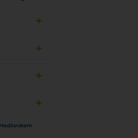
+
+
+
+
a Madžarskem
.