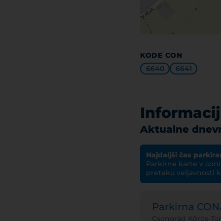
KODE CON
6640
6641
Informaci
Aktualne dnevn
Najdaljši čas parkira
Parkirne karte v con
preteku veljavnosti k
Parkirna CO
Csongrád Körös-To