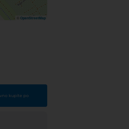
©
OpenStreetMap
ovno kupite po