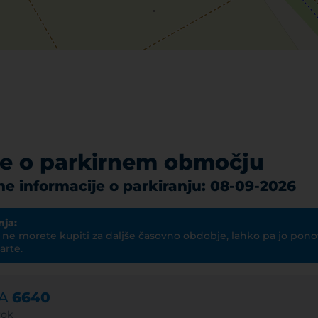
je o parkirnem območju
e informacije o parkiranju: 08-09-2026
nja:
i ne morete kupiti za daljše časovno obdobje, lahko pa jo pon
arte.
NA
6640
rok