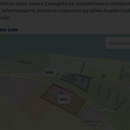
parkirne cone mesta Csongrád na interaktivnem zemljevi
n informacijami, parkirno vozovnico pa lahko kupite tud
cije.
NIH CON
6640
6641