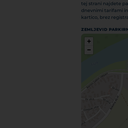
tej strani najdete 
dnevnimi tarifami i
kartico, brez registra
ZEMLJEVID PARKIR
+
−