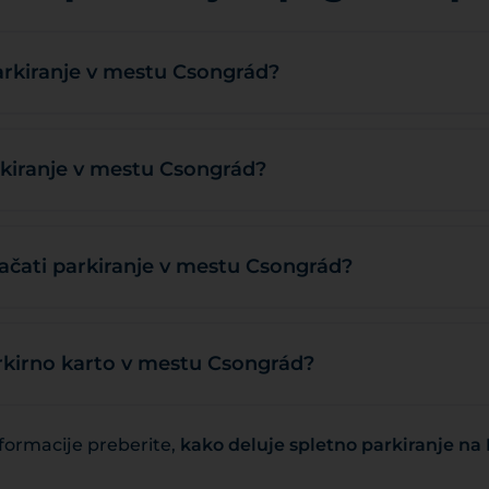
arkiranje v mestu Csongrád?
kiranje v mestu Csongrád?
čati parkiranje v mestu Csongrád?
rkirno karto v mestu Csongrád?
formacije preberite,
kako deluje spletno parkiranje n