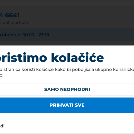
NA
6641
ldali parkoló
o obdobje: 00:00 – 23:59
iranja: -
ristimo kolačiće
0 HUF
HUF 
 stranica koristi kolačiće kako bi poboljšala ukupno korisničk
1 00
o.
320
SAMO NEOPHODNI
ilo (<3,5 t)
320
PRIHVATI SVE
320
IVEGA PARKIRANJA
odi
0:00 – 23:59