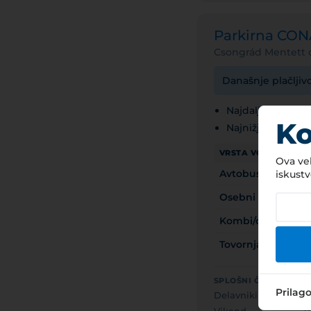
Parkirna CO
Csongrád Mentett o
Današnje plačljiv
Najdaljši čas park
Ko
Najnižja cena: 8
VRSTA VOZILA
Ova veb
Avtobus/avtodom
iskustv
Osebni avtomobil
Kombi/dostavno voz
Tovornjak (>3,5t)
SPLOŠNI ČAS PLAČLJ
Prilag
Delavniki
0