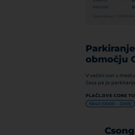
Vikend
0
Prazniki
0
Upravljavec: CSONG
Parkiranje
območju 
V večini con v mestu
časa pa je parkiranj
PLAČLJIVE CONE TU
6640 (00:00 – 23:59)
Csongr