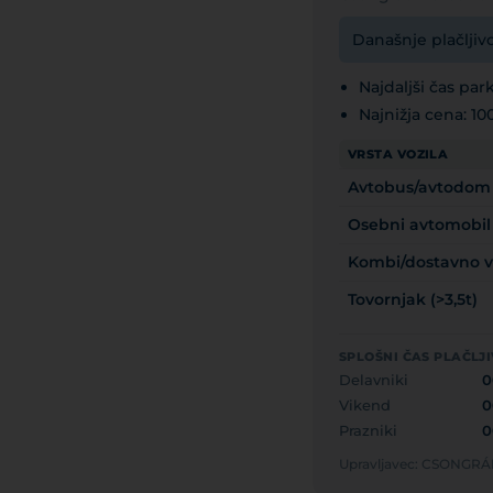
Današnje plačljiv
Najdaljši čas park
Najnižja cena: 1
VRSTA VOZILA
Avtobus/avtodom
Osebni avtomobil
Kombi/dostavno voz
Tovornjak (>3,5t)
SPLOŠNI ČAS PLAČLJ
Delavniki
0
Vikend
0
Prazniki
0
Upravljavec: CSONG