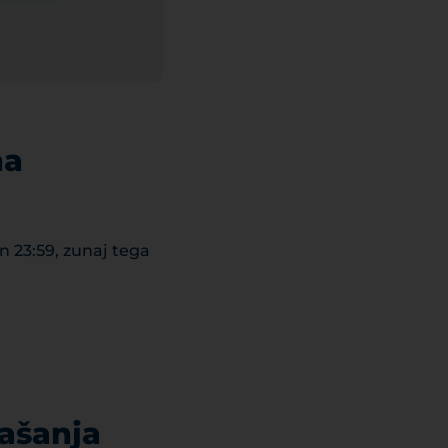
na
n 23:59, zunaj tega
rašanja