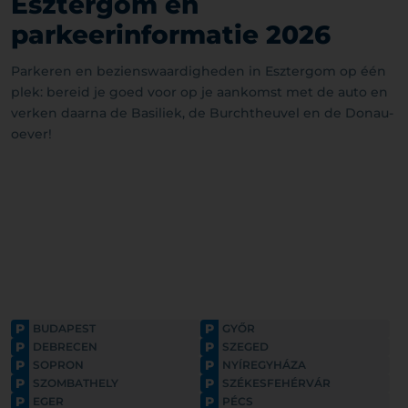
Esztergom en
parkeerinformatie 2026
Parkeren en bezienswaardigheden in Esztergom op één
plek: bereid je goed voor op je aankomst met de auto en
verken daarna de Basiliek, de Burchtheuvel en de Donau-
oever!
P
P
BUDAPEST
GYŐR
P
P
DEBRECEN
SZEGED
P
P
SOPRON
NYÍREGYHÁZA
P
P
SZOMBATHELY
SZÉKESFEHÉRVÁR
P
P
EGER
PÉCS