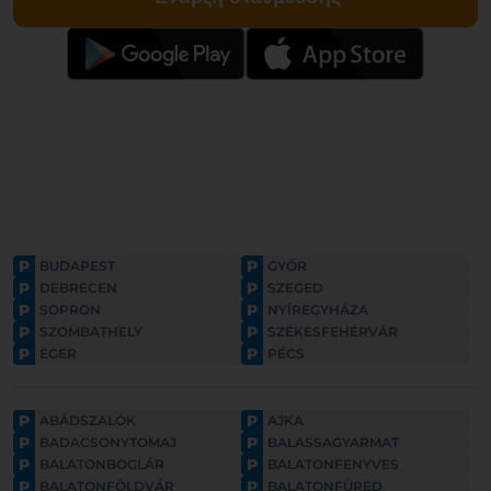
P
P
BUDAPEST
GYŐR
P
P
DEBRECEN
SZEGED
P
P
SOPRON
NYÍREGYHÁZA
P
P
SZOMBATHELY
SZÉKESFEHÉRVÁR
P
P
EGER
PÉCS
P
P
ABÁDSZALÓK
AJKA
P
P
BADACSONYTOMAJ
BALASSAGYARMAT
P
P
BALATONBOGLÁR
BALATONFENYVES
P
P
BALATONFÖLDVÁR
BALATONFÜRED