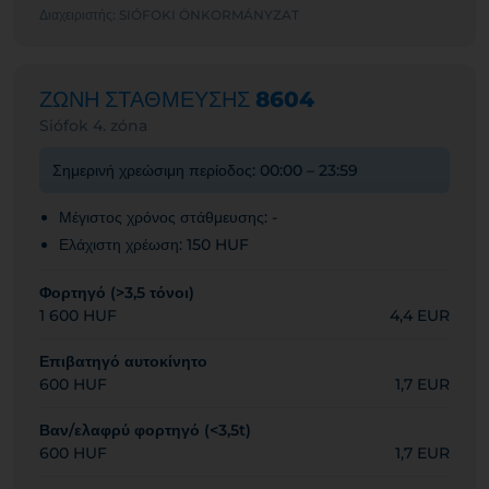
Διαχειριστής: SIÓFOKI ÖNKORMÁNYZAT
ΖΩΝΗ ΣΤΑΘΜΕΥΣΗΣ
8604
Siófok 4. zóna
Σημερινή χρεώσιμη περίοδος: 00:00 – 23:59
Μέγιστος χρόνος στάθμευσης: -
Ελάχιστη χρέωση: 150 HUF
Φορτηγό (>3,5 τόνοι)
1 600 HUF
4,4 EUR
Επιβατηγό αυτοκίνητο
600 HUF
1,7 EUR
Βαν/ελαφρύ φορτηγό (<3,5t)
600 HUF
1,7 EUR