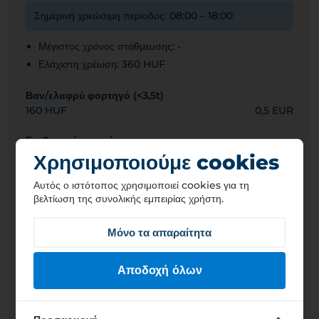
Σημερινή χρεώσιμη περίοδος: 08:00 – 18:00
Μέγιστος χρόνος στάθμευσης: -
Ελάχιστη χρέωση: 360 HUF
Βαν/ελαφρύ φορτηγό (<3,5t)
160 HUF
0,5 EUR
Επιβατηγό αυτοκίνητο
160 HUF
0,5 EUR
Χρησιμοποιούμε cookies
Αυτός ο ιστότοπος χρησιμοποιεί cookies για τη
Λεωφορείο/αυτοκινούμενο τροχόσπιτο
βελτίωση της συνολικής εμπειρίας χρήστη.
480 HUF
1,4 EUR
Φορτηγό (>3,5 τόνοι)
Μόνο τα απαραίτητα
480 HUF
1,4 EUR
Αποδοχή όλων
Γενικές ώρες πληρωμής στάθμευσης
Καθημερινές
08:00 – 18:00
Σαββατοκύριακα
Δωρεάν