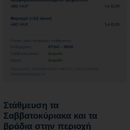
Λεωφορείο/αυτοκινούμενο τροχόσπιτο
480 HUF
1,4 EUR
Φορτηγό (>3,5 τόνοι)
480 HUF
1,4 EUR
Γενικές ώρες πληρωμής στάθμευσης
Καθημερινές
07:00 – 18:00
Σαββατοκύριακα
Δωρεάν
Αργίες
Δωρεάν
Διαχειριστής: SZOMBATHELY MEGYEI JOGÚ VÁROS
ÖNKORMÁNYZATA
Στάθμευση τα
Σαββατοκύριακα και τα
βράδια στην περιοχή