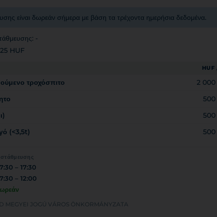
υσης είναι δωρεάν σήμερα με βάση τα τρέχοντα ημερήσια δεδομένα.
τάθμευσης: -
 125 HUF
HUF 
νούμενο τροχόσπιτο
2 000
ητο
500
ι)
500
ό (<3,5t)
500
 στάθμευσης
7:30 – 17:30
7:30 – 12:00
ωρεάν
ZÁRD MEGYEI JOGÚ VÁROS ÖNKORMÁNYZATA