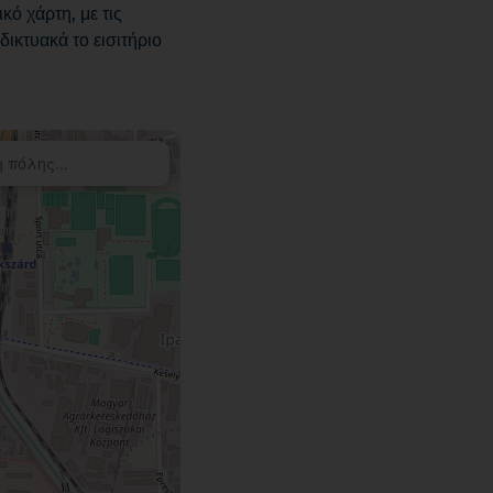
κό χάρτη, με τις
ικτυακά το εισιτήριο