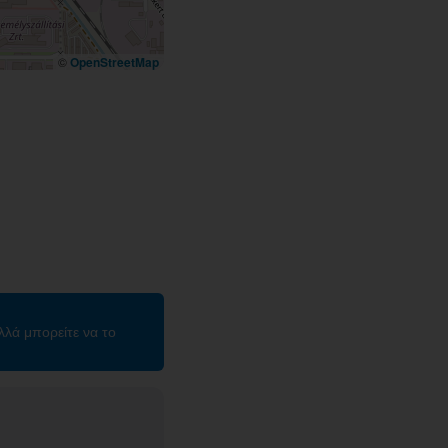
©
OpenStreetMap
λλά μπορείτε να το