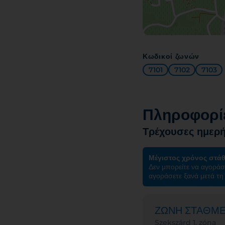
Κωδικοί ζωνών
7101
7102
7103
Πληροφορίε
Τρέχουσες ημερή
Μέγιστος χρόνος στά
Δεν μπορείτε να αγοράσ
αγοράσετε ξανά μετά τη 
ΖΩΝΗ ΣΤΑΘΜ
Szekszárd 1. zóna