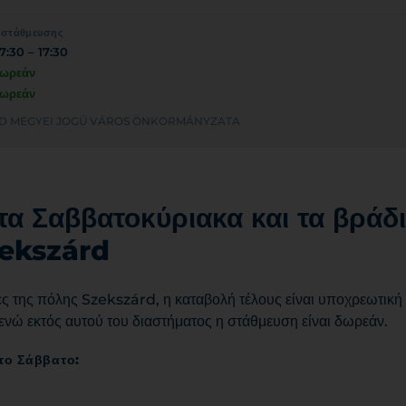
 στάθμευσης
7:30 – 17:30
ωρεάν
ωρεάν
ZÁRD MEGYEI JOGÚ VÁROS ÖNKORMÁNYZATA
τα Σαββατοκύριακα και τα βράδ
zekszárd
ες της πόλης Szekszárd, η καταβολή τέλους είναι υποχρεωτική 
ενώ εκτός αυτού του διαστήματος η στάθμευση είναι δωρεάν.
το Σάββατο: