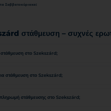
 τα Σαββατοκύριακα:
zárd στάθμευση – συχνές ερω
η στάθμευση στο Szekszárd;
α στάθμευση στο Szekszárd;
ι πληρωμή στάθμευσης στο Szekszárd;