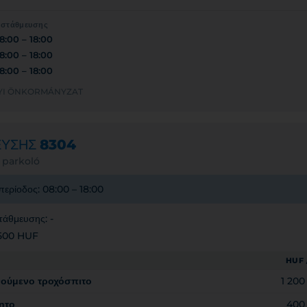
 στάθμευσης
8:00 – 18:00
8:00 – 18:00
8:00 – 18:00
HELYI ÖNKORMÁNYZAT
ΕΥΣΗΣ
8304
 parkoló
περίοδος: 08:00 – 18:00
τάθμευσης: -
 500 HUF
HUF 
νούμενο τροχόσπιτο
1 20
ητο
400