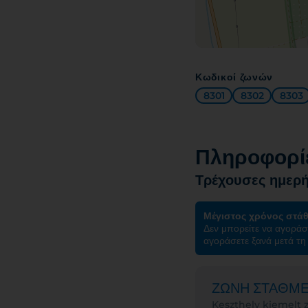
Κωδικοί ζωνών
8301
8302
8303
Πληροφορίε
Τρέχουσες ημερή
Μέγιστος χρόνος στά
Δεν μπορείτε να αγοράσ
αγοράσετε ξανά μετά τη 
ΖΩΝΗ ΣΤΑΘΜ
Keszthely kiemelt 