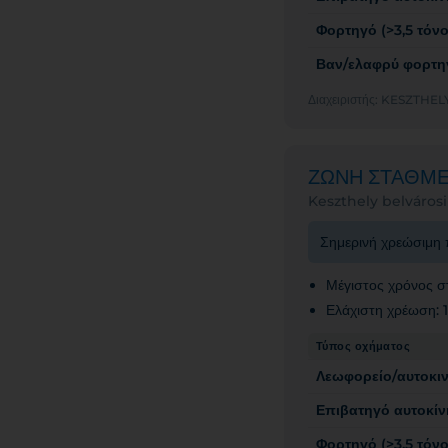
Φορτηγό (>3,5 τόνο
Βαν/ελαφρύ φορτηγ
Διαχειριστής: KESZT
ΖΩΝΗ ΣΤΑΘΜ
Keszthely belvárosi
Σημερινή χρεώσιμη 
Μέγιστος χρόνος σ
Ελάχιστη χρέωση: 
Τύπος οχήματος
Λεωφορείο/αυτοκι
Επιβατηγό αυτοκίν
Φορτηγό (>3,5 τόνο