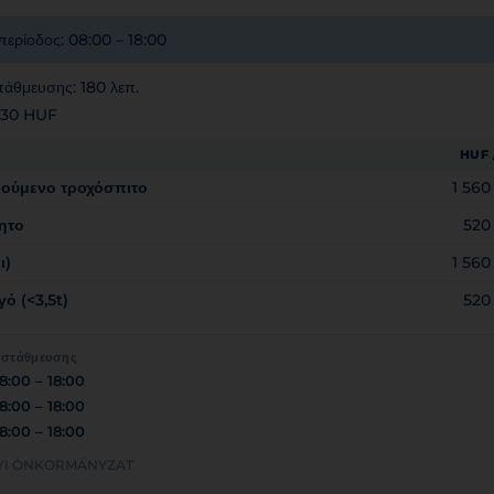
περίοδος: 08:00 – 18:00
τάθμευσης: 180 λεπ.
 130 HUF
HUF 
νούμενο τροχόσπιτο
1 56
ητο
520
ι)
1 56
ό (<3,5t)
520
 στάθμευσης
8:00 – 18:00
8:00 – 18:00
8:00 – 18:00
HELYI ÖNKORMÁNYZAT