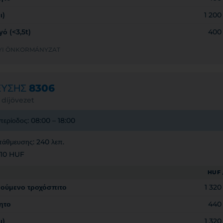
ι)
1 20
ό (<3,5t)
400
HELYI ÖNKORMÁNYZAT
ΕΥΣΗΣ
8306
 díjövezet
περίοδος: 08:00 – 18:00
τάθμευσης: 240 λεπ.
110 HUF
HUF 
νούμενο τροχόσπιτο
1 32
ητο
440
ι)
1 32