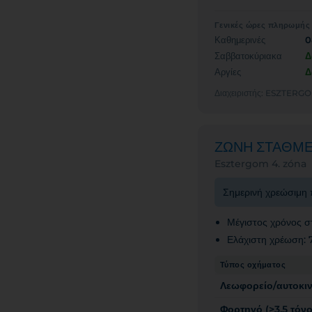
Γενικές ώρες πληρωμής
Καθημερινές
0
Σαββατοκύριακα
Δ
Αργίες
Δ
Διαχειριστής: ESZT
ΖΩΝΗ ΣΤΑΘΜ
Esztergom 4. zóna
Σημερινή χρεώσιμη 
Μέγιστος χρόνος σ
Ελάχιστη χρέωση:
Τύπος οχήματος
Λεωφορείο/αυτοκι
Φορτηγό (>3,5 τόνο