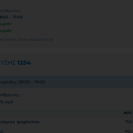
 στάθμευσης
8:00 – 17:00
ωρεάν
ωρεάν
ERGOM VÁROS ÖNKORMÁNYZATA
ΕΥΣΗΣ
1254
περίοδος: 09:00 – 19:00
τάθμευσης: -
 75 HUF
HUF 
νούμενο τροχόσπιτο
750
ι)
750