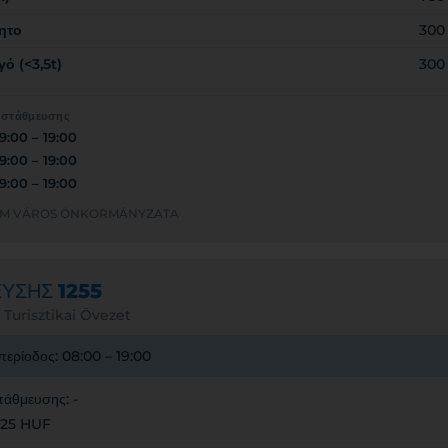
ητο
300
ό (<3,5t)
300
 στάθμευσης
9:00 – 19:00
9:00 – 19:00
9:00 – 19:00
ERGOM VÁROS ÖNKORMÁNYZATA
ΕΥΣΗΣ
1255
 Turisztikai Övezet
περίοδος: 08:00 – 19:00
τάθμευσης: -
 125 HUF