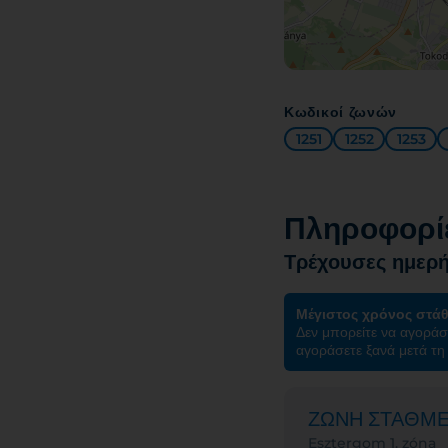
Κωδικοί ζωνών
1251
1252
1253
Πληροφορίε
Τρέχουσες ημερή
Μέγιστος χρόνος στά
Δεν μπορείτε να αγοράσ
αγοράσετε ξανά μετά τη 
ΖΩΝΗ ΣΤΑΘΜ
Esztergom 1. zóna