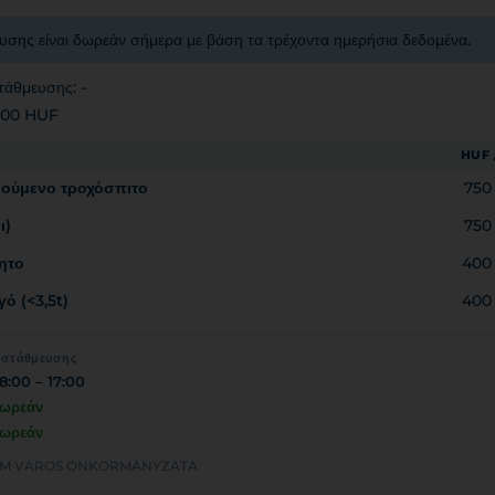
υσης είναι δωρεάν σήμερα με βάση τα τρέχοντα ημερήσια δεδομένα.
τάθμευσης: -
 100 HUF
HUF 
νούμενο τροχόσπιτο
750
ι)
750
ητο
400
ό (<3,5t)
400
 στάθμευσης
8:00 – 17:00
ωρεάν
ωρεάν
ERGOM VÁROS ÖNKORMÁNYZATA