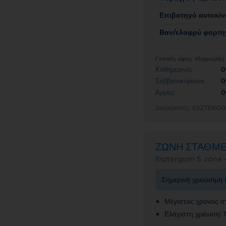
Επιβατηγό αυτοκίν
Βαν/ελαφρύ φορτηγ
Γενικές ώρες πληρωμής
Καθημερινές
0
Σαββατοκύριακα
0
Αργίες
0
Διαχειριστής: ESZT
ΖΩΝΗ ΣΤΑΘΜ
Esztergom 5. zóna -
Σημερινή χρεώσιμη 
Μέγιστος χρόνος σ
Ελάχιστη χρέωση: