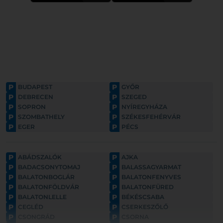
P
P
BUDAPEST
GYŐR
P
P
DEBRECEN
SZEGED
P
P
SOPRON
NYÍREGYHÁZA
P
P
SZOMBATHELY
SZÉKESFEHÉRVÁR
P
P
EGER
PÉCS
P
P
ABÁDSZALÓK
AJKA
P
P
BADACSONYTOMAJ
BALASSAGYARMAT
P
P
BALATONBOGLÁR
BALATONFENYVES
P
P
BALATONFÖLDVÁR
BALATONFÜRED
P
P
BALATONLELLE
BÉKÉSCSABA
P
P
CEGLÉD
CSERKESZŐLŐ
P
P
CSONGRÁD
CSORNA