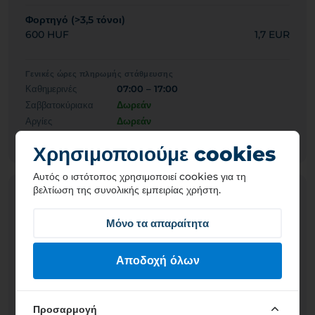
Φορτηγό (>3,5 τόνοι)
600 HUF
1,7 EUR
Γενικές ώρες πληρωμής στάθμευσης
Καθημερινές
07:00 – 17:00
Σαββατοκύριακα
Δωρεάν
Αργίες
Δωρεάν
Διαχειριστής: VESZPRÉM MJV. POLGÁRMESTERI HIVATAL
Χρησιμοποιούμε cookies
Αυτός ο ιστότοπος χρησιμοποιεί cookies για τη
βελτίωση της συνολικής εμπειρίας χρήστη.
ΖΩΝΗ ΣΤΑΘΜΕΥΣΗΣ
8004
Veszprém piros Piac-SZMT zóna
Μόνο τα απαραίτητα
Σημερινή χρεώσιμη περίοδος: 07:00 – 17:00
Αποδοχή όλων
Μέγιστος χρόνος στάθμευσης: -
Ελάχιστη χρέωση: 600 HUF
Προσαρμογή