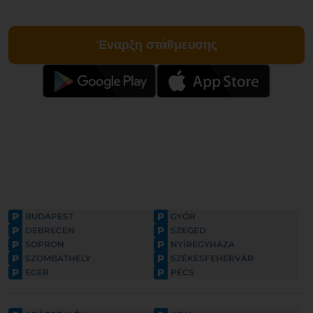
Έναρξη στάθμευσης
P
P
BUDAPEST
GYŐR
P
P
DEBRECEN
SZEGED
P
P
SOPRON
NYÍREGYHÁZA
P
P
SZOMBATHELY
SZÉKESFEHÉRVÁR
P
P
EGER
PÉCS