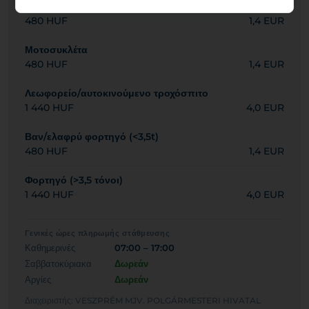
Επιβατηγό αυτοκίνητο
480 HUF
1,4 EUR
Μοτοσυκλέτα
480 HUF
1,4 EUR
Λεωφορείο/αυτοκινούμενο τροχόσπιτο
1 440 HUF
4,0 EUR
Βαν/ελαφρύ φορτηγό (<3,5t)
480 HUF
1,4 EUR
Φορτηγό (>3,5 τόνοι)
1 440 HUF
4,0 EUR
Γενικές ώρες πληρωμής στάθμευσης
Καθημερινές
07:00 – 17:00
Σαββατοκύριακα
Δωρεάν
Αργίες
Δωρεάν
Διαχειριστής: VESZPRÉM MJV. POLGÁRMESTERI HIVATAL