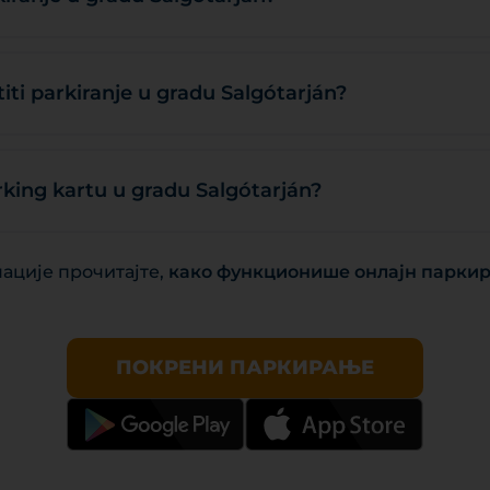
iti parkiranje u gradu Salgótarján?
rking kartu u gradu Salgótarján?
ације прочитајте,
како функционише онлајн паркир
ПОКРЕНИ ПАРКИРАЊЕ