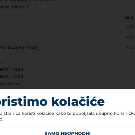
ада: 100 HUF
HUF 
400
400
но возило (<3,5т)
400
АТЕ
8:00 – 18:00
8:00 – 12:00
есплатно
RJÁN MEGYEI JOGÚ VÁROS ÖNKORMÁNYZATA
ristimo kolačiće
 stranica koristi kolačiće kako bi poboljšala ukupno korisničk
o.
е викендом и увече на по
SAMO NEOPHODNI