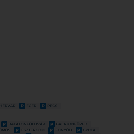
P
P
EHÉRVÁR
EGER
PÉCS
P
P
BALATONFÖLDVÁR
BALATONFÜRED
P
P
P
ÖMÖS
ESZTERGOM
FONYÓD
GYULA