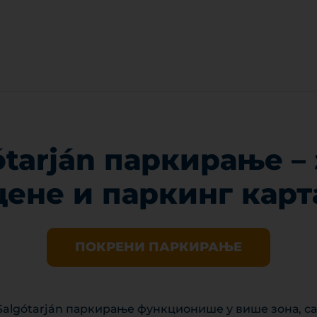
ótarján паркирање – 
цене и паркинг карт
ПОКРЕНИ ПАРКИРАЊЕ
 Salgótarján паркирање функционише у више зона, с