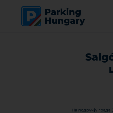
Salg
На подручју града