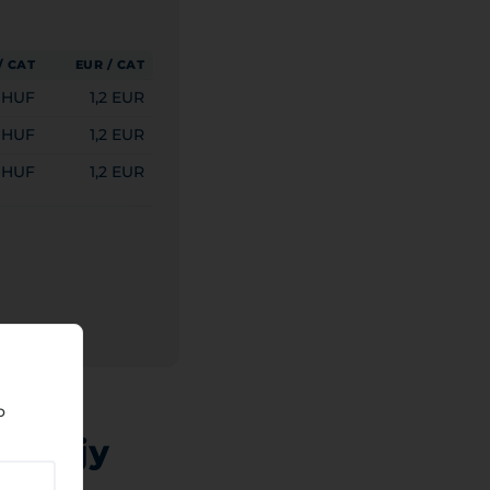
/ САТ
EUR / САТ
 HUF
1,2 EUR
 HUF
1,2 EUR
 HUF
1,2 EUR
o
дручју