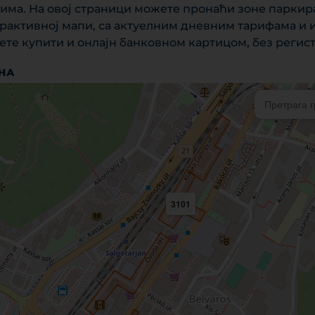
има. На овој страници можете пронаћи зоне паркир
терактивној мапи, са актуелним дневним тарифама и 
те купити и онлајн банковном картицом, без регист
ОНА
3101