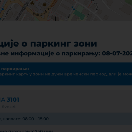
ије о паркинг зони
не информације о паркирању: 08-07-20
 паркирања:
аркинг карту у зони на дужи временски период, али је мо
НА
3101
t övezet
аплате: 08:00 – 18:00
ме паркирања: 240 мин