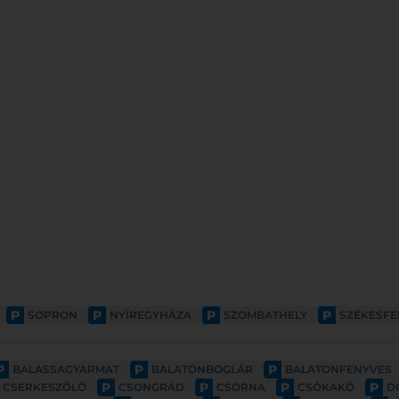
P
P
P
P
SOPRON
NYÍREGYHÁZA
SZOMBATHELY
SZÉKESF
P
P
P
BALASSAGYARMAT
BALATONBOGLÁR
BALATONFENYVES
P
P
P
P
CSERKESZŐLŐ
CSONGRÁD
CSORNA
CSÓKAKŐ
D