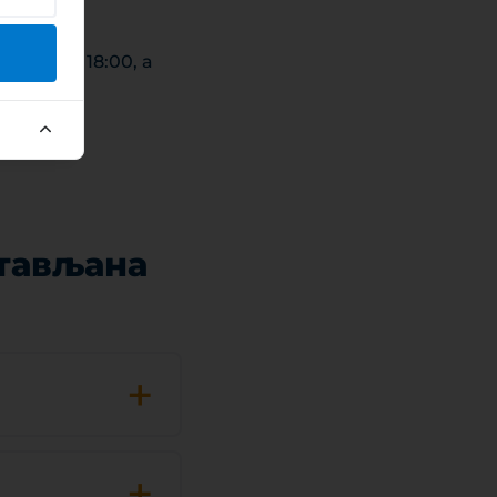
08:00 и 18:00, а
стављана
+
+