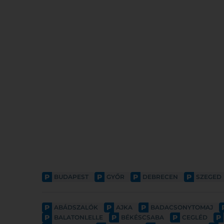
P
P
P
P
BUDAPEST
GYŐR
DEBRECEN
SZEGED
P
P
P
ABÁDSZALÓK
AJKA
BADACSONYTOMAJ
P
P
P
P
BALATONLELLE
BÉKÉSCSABA
CEGLÉD