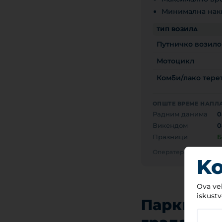
Минимална накн
ТИП ВОЗИЛА
Путничко возило
Мотоцикл
Комби/лако терет
ОПШТЕ ВРЕМЕ НАПЛ
Радним данима
0
Викендом
0
Празници
Б
Оператер: SALGÓTA
Ko
Ova veb
iskustv
Паркирањ