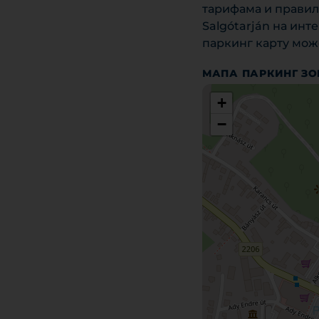
тарифама и правил
Salgótarján на ин
паркинг карту може
МАПА ПАРКИНГ З
+
−