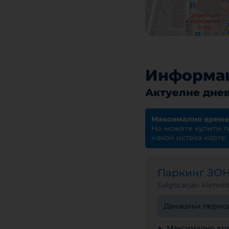
Информац
Актуелне днев
Максимално време
Не можете купити п
након истека карте.
Паркинг ЗО
Salgótarján kiemel
Данашњи период н
Максимално вре