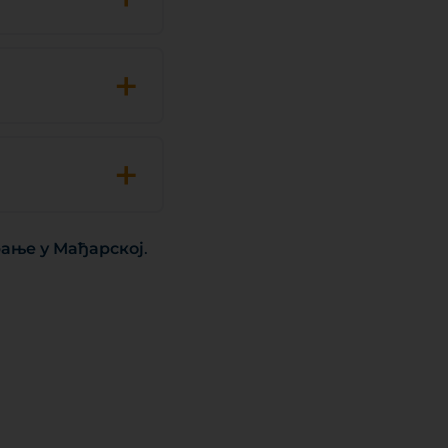
+
+
ање у Мађарској
.