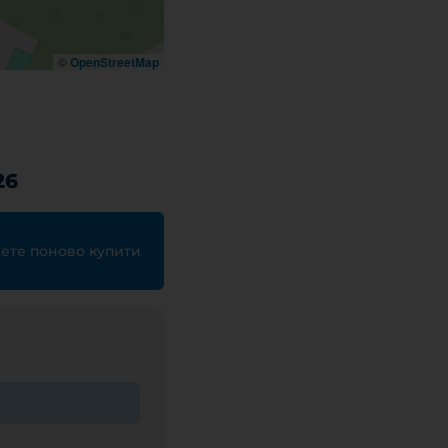
©
OpenStreetMap
26
жете поново купити