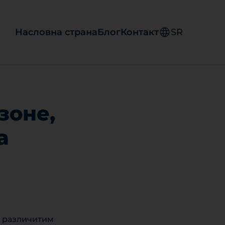
Насловна страна
Блог
Контакт
SR
зоне,
а
а различитим