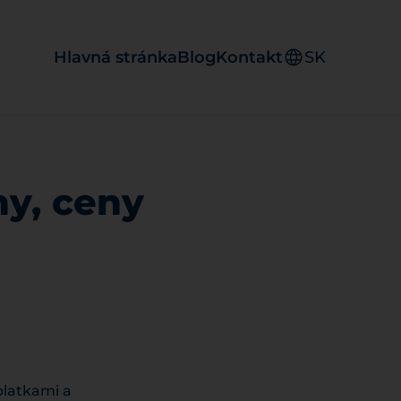
Hlavná stránka
Blog
Kontakt
SK
ny, ceny
platkami a