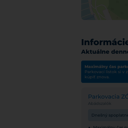
Informáci
Aktuálne denné
Maximálny čas park
Parkovací lístok si v
kúpiť znova.
Parkovacia 
Abádszalók
Dnešný spoplatnen
Maximálny čas pa