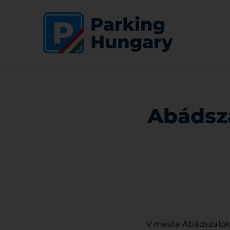
Abádsza
V meste Abádszalók