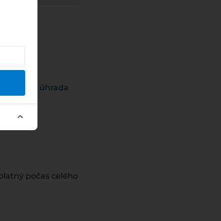
ste
59 povinná úhrada
 platný počas celého