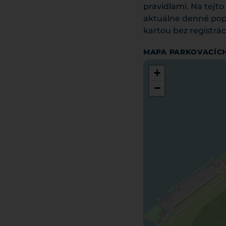
pravidlami. Na tejt
aktuálne denné popla
kartou bez registrác
MAPA PARKOVACÍC
+
−