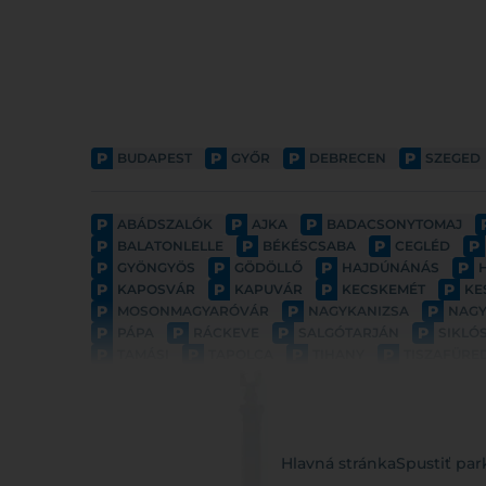
P
P
P
P
BUDAPEST
GYŐR
DEBRECEN
SZEGED
P
P
P
ABÁDSZALÓK
AJKA
BADACSONYTOMAJ
P
P
P
P
BALATONLELLE
BÉKÉSCSABA
CEGLÉD
P
P
P
P
GYÖNGYÖS
GÖDÖLLŐ
HAJDÚNÁNÁS
P
P
P
P
KAPOSVÁR
KAPUVÁR
KECSKEMÉT
KE
P
P
P
MOSONMAGYARÓVÁR
NAGYKANIZSA
NAG
P
P
P
P
PÁPA
RÁCKEVE
SALGÓTARJÁN
SIKLÓ
P
P
P
P
TAMÁSI
TAPOLCA
TIHANY
TISZAFÜRE
Hlavná stránka
Spustiť par