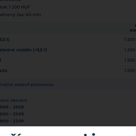
tok: 1 200 HUF
atnený čas: 60 min
HO
,5 t)
1 20
adné vozidlo (<3,5 t)
1 20
l
1 20
uto
1 20
 možné zastaviť parkovanie.
NENÉ OBDOBIE
9:00 – 23:59
9:00 – 23:59
9:00 – 23:59
ÉP-TISZA-VIDÉKI VÍZÜGYI IGAZGATÓSÁG