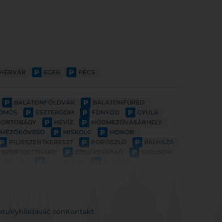
P
P
EHÉRVÁR
EGER
PÉCS
P
P
BALATONFÖLDVÁR
BALATONFÜRED
P
P
P
ÖMÖS
ESZTERGOM
FONYÓD
GYULA
P
P
HORTOBÁGY
HÉVÍZ
HÓDMEZŐVÁSÁRHELY
P
P
MEZŐKÖVESD
MISKOLC
MONOR
P
P
P
PILISSZENTKERESZT
POROSZLÓ
PÁLHÁZA
P
P
SZENTGOTTHÁRD
SZILVÁSVÁRAD
SZOLNOK
P
P
GERSZEG
ZALAKAROS
ZAMÁRDI
atu
Vyhľadávač zón
Kontakt