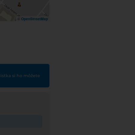
©
OpenStreetMap
lístka si ho môžete