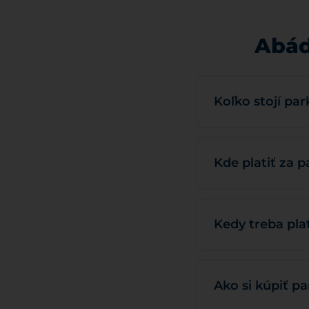
Abád
Koľko stojí pa
Kde platiť za 
Kedy treba pla
Ako si kúpiť p