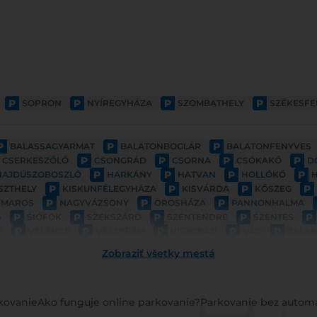
P
P
P
P
SOPRON
NYÍREGYHÁZA
SZOMBATHELY
SZÉKESF
P
P
P
BALASSAGYARMAT
BALATONBOGLÁR
BALATONFENYVES
P
P
P
P
CSERKESZŐLŐ
CSONGRÁD
CSORNA
CSÓKAKŐ
D
P
P
P
P
HAJDÚSZOBOSZLÓ
HARKÁNY
HATVAN
HOLLÓKŐ
P
P
P
P
SZTHELY
KISKUNFÉLEGYHÁZA
KISVÁRDA
KŐSZEG
P
P
P
YMAROS
NAGYVÁZSONY
OROSHÁZA
PANNONHALMA
P
P
P
P
P
S
SIÓFOK
SZEKSZÁRD
SZENTENDRE
SZENTES
P
P
P
P
P
D
VELENCE
VESZPRÉM
VISEGRÁD
VÁC
ZALAE
Zobraziť všetky mestá
kovanie
Ako funguje online parkovanie?
Parkovanie bez autom