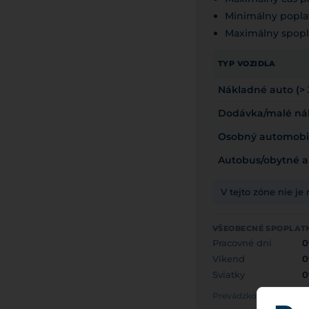
Minimálny popla
Maximálny spopl
TYP VOZIDLA
Nákladné auto (> 3
Dodávka/malé nákl
Osobný automobi
Autobus/obytné a
V tejto zóne nie je
VŠEOBECNÉ SPOPLAT
Pracovné dni
0
Víkend
0
Sviatky
0
Prevádzkovateľ: KÖZ