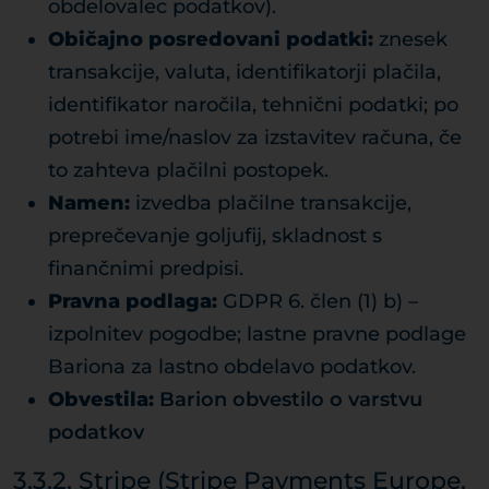
obdelovalec podatkov).
Običajno posredovani podatki:
znesek
transakcije, valuta, identifikatorji plačila,
identifikator naročila, tehnični podatki; po
potrebi ime/naslov za izstavitev računa, če
to zahteva plačilni postopek.
Namen:
izvedba plačilne transakcije,
preprečevanje goljufij, skladnost s
finančnimi predpisi.
Pravna podlaga:
GDPR 6. člen (1) b) –
izpolnitev pogodbe; lastne pravne podlage
Bariona za lastno obdelavo podatkov.
Obvestila:
Barion obvestilo o varstvu
podatkov
3.3.2. Stripe (Stripe Payments Europe,