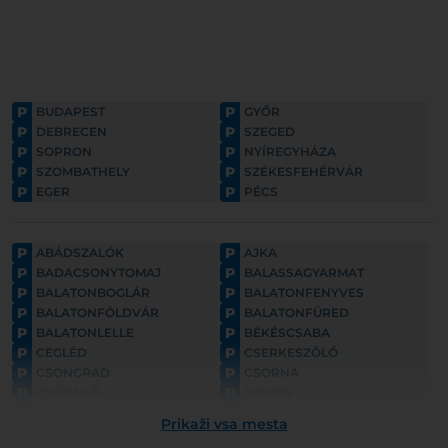
P
P
BUDAPEST
GYŐR
P
P
DEBRECEN
SZEGED
P
P
SOPRON
NYÍREGYHÁZA
P
P
SZOMBATHELY
SZÉKESFEHÉRVÁR
P
P
EGER
PÉCS
P
P
ABÁDSZALÓK
AJKA
P
P
BADACSONYTOMAJ
BALASSAGYARMAT
P
P
BALATONBOGLÁR
BALATONFENYVES
P
P
BALATONFÖLDVÁR
BALATONFÜRED
P
P
BALATONLELLE
BÉKÉSCSABA
P
P
CEGLÉD
CSERKESZŐLŐ
P
P
CSONGRÁD
CSORNA
P
P
CSÓKAKŐ
DÖMÖS
P
P
ESZTERGOM
FONYÓD
Prikaži vsa mesta
P
P
GYULA
GYÖNGYÖS