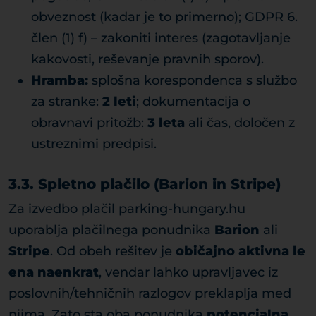
obveznost (kadar je to primerno); GDPR 6.
člen (1) f) – zakoniti interes (zagotavljanje
kakovosti, reševanje pravnih sporov).
Hramba:
splošna korespondenca s službo
za stranke:
2 leti
; dokumentacija o
obravnavi pritožb:
3 leta
ali čas, določen z
ustreznimi predpisi.
3.3. Spletno plačilo (Barion in Stripe)
Za izvedbo plačil parking-hungary.hu
uporablja plačilnega ponudnika
Barion
ali
Stripe
. Od obeh rešitev je
običajno aktivna le
ena naenkrat
, vendar lahko upravljavec iz
poslovnih/tehničnih razlogov preklaplja med
njima. Zato sta oba ponudnika
potencialna