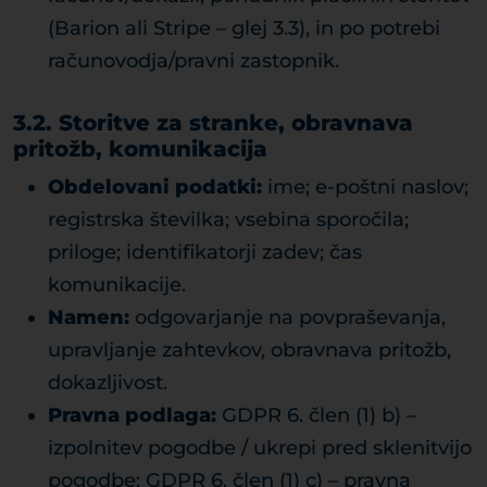
(Barion ali Stripe – glej 3.3), in po potrebi
računovodja/pravni zastopnik.
3.2. Storitve za stranke, obravnava
pritožb, komunikacija
Obdelovani podatki:
ime; e-poštni naslov;
registrska številka; vsebina sporočila;
priloge; identifikatorji zadev; čas
komunikacije.
Namen:
odgovarjanje na povpraševanja,
upravljanje zahtevkov, obravnava pritožb,
dokazljivost.
Pravna podlaga:
GDPR 6. člen (1) b) –
izpolnitev pogodbe / ukrepi pred sklenitvijo
pogodbe; GDPR 6. člen (1) c) – pravna