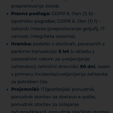
preprečevanje zlorab.
Pravna podlaga:
GDPR 6. člen (1) b) –
izpolnitev pogodbe; GDPR 6. člen (1) f) –
zakoniti interes (preprečevanje goljufij, IT-
varnost, integriteta sistema).
Hramba:
podatki o storitvah, povezanih s
parkirno transakcijo:
5 let
(v skladu z
zastaralnim rokom za uveljavljanje
zahtevkov); tehnični dnevniki:
90 dni
, razen
v primeru incidenta/uveljavljanja zahtevka
za potreben čas.
Prejemniki:
IT/gostiteljski ponudnik,
ponudnik storitev za dostavo e-pošte,
ponudnik storitev za izdajanje
računov/dokazil, ponudnik plačilnih storitev