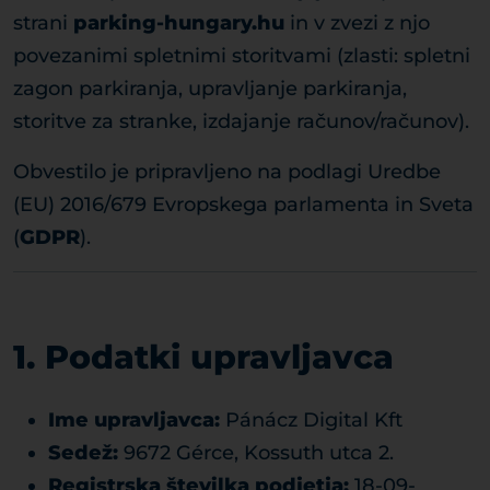
strani
parking-hungary.hu
in v zvezi z njo
povezanimi spletnimi storitvami (zlasti: spletni
zagon parkiranja, upravljanje parkiranja,
storitve za stranke, izdajanje računov/računov).
Obvestilo je pripravljeno na podlagi Uredbe
(EU) 2016/679 Evropskega parlamenta in Sveta
(
GDPR
).
1. Podatki upravljavca
Ime upravljavca:
Pánácz Digital Kft
Sedež:
9672 Gérce, Kossuth utca 2.
Registrska številka podjetja:
18-09-