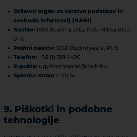
Državni organ za varstvo podatkov in
svobodo informacij (NAIH)
Naslov:
1055 Budimpešta, Falk Miksa utca
9-11.
Poštni naslov:
1363 Budimpešta, Pf. 9.
Telefon:
+36 (1) 391-1400
E-pošta:
ugyfelszolgalat@naih.hu
Spletna stran:
naih.hu
9. Piškotki in podobne
tehnologije