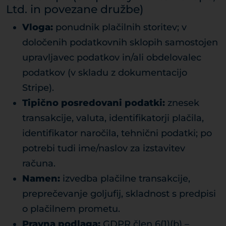
Ltd. in povezane družbe)
Vloga:
ponudnik plačilnih storitev; v
določenih podatkovnih sklopih samostojen
upravljavec podatkov in/ali obdelovalec
podatkov (v skladu z dokumentacijo
Stripe).
Tipično posredovani podatki:
znesek
transakcije, valuta, identifikatorji plačila,
identifikator naročila, tehnični podatki; po
potrebi tudi ime/naslov za izstavitev
računa.
Namen:
izvedba plačilne transakcije,
preprečevanje goljufij, skladnost s predpisi
o plačilnem prometu.
Pravna podlaga:
GDPR člen 6(1)(b) –