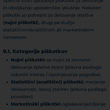
Spletna stran uporablja piškotke za delovanje
in izboljšanje uporabniške izkušnje. Nekateri
piškotki so potrebni za delovanje storitve
(
nujni piškotki
), drugi pa služijo
statističnim/analitičnim ali marketinškim
namenom.
9.1. Kategorije piškotkov
Nujni piškotki:
so nujni za osnovno
delovanje spletne strani (pravna podlaga:
zakoniti interes / izpolnjevanje pogodbe).
Statistični (analitični) piškotki:
merjenje
obiskanosti, razvoj storitev (pravna podlaga:
privolitev).
Marketinški piškotki:
oglaševanje/ciljanje