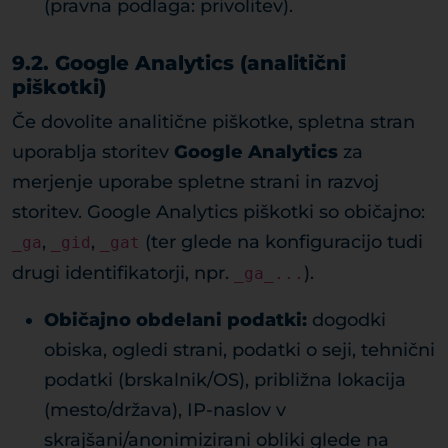
(pravna podlaga: privolitev).
9.2. Google Analytics (analitični
piškotki)
Če dovolite analitične piškotke, spletna stran
uporablja storitev
Google Analytics
za
merjenje uporabe spletne strani in razvoj
storitev. Google Analytics piškotki so običajno:
,
,
(ter glede na konfiguracijo tudi
_ga
_gid
_gat
drugi identifikatorji, npr.
).
_ga_...
Običajno obdelani podatki:
dogodki
obiska, ogledi strani, podatki o seji, tehnični
podatki (brskalnik/OS), približna lokacija
(mesto/država), IP-naslov v
skrajšani/anonimizirani obliki glede na