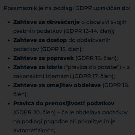
Posameznik je na podlagi GDPR upravičen do:
Zahteve za obveščanje
o obdelavi svojih
osebnih podatkov (GDPR 13–14. člen);
Zahteve za dostop
do obdelovanih
podatkov (GDPR 15. člen);
Zahteve za popravek
(GDPR 16. člen);
Zahteve za izbris
("pravica do pozabe") – z
zakonskimi izjemami (GDPR 17. člen);
Zahteve za omejitev obdelave
(GDPR 18.
člen);
Pravica do prenosljivosti podatkov
(GDPR 20. člen) – če je obdelava podatkov
na podlagi pogodbe ali privolitve in je
avtomatizirana;