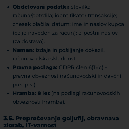
Obdelovani podatki:
številka
računa/potrdila; identifikator transakcije;
znesek plačila; datum; ime in naslov kupca
(če je naveden za račun); e-poštni naslov
(za dostavo).
Namen:
izdaja in pošiljanje dokazil,
računovodska skladnost.
Pravna podlaga:
GDPR člen 6(1)(c) –
pravna obveznost (računovodski in davčni
predpisi).
Hramba:
8 let
(na podlagi računovodskih
obveznosti hrambe).
3.5. Preprečevanje goljufij, obravnava
zlorab, IT-varnost