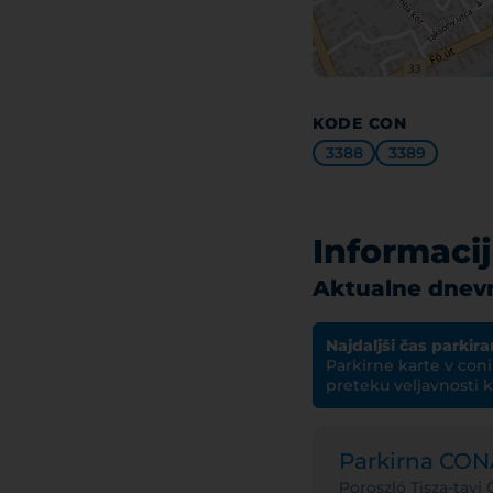
KODE CON
3388
3389
Informaci
Aktualne dnevn
Najdaljši čas parkira
Parkirne karte v con
preteku veljavnosti k
Parkirna CO
Poroszló Tisza-tav