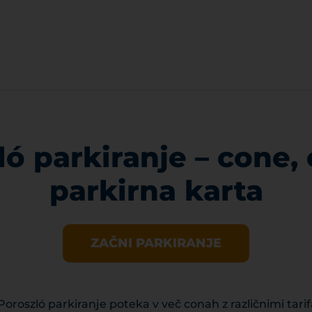
ló parkiranje – cone, 
parkirna karta
ZAČNI PARKIRANJE
oszló parkiranje poteka v več conah z različnimi tarifam