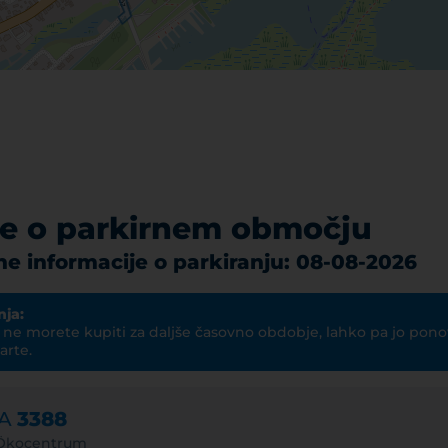
je o parkirnem območju
e informacije o parkiranju: 08-08-2026
nja:
i ne morete kupiti za daljše časovno obdobje, lahko pa jo pon
arte.
NA
3388
i Ökocentrum