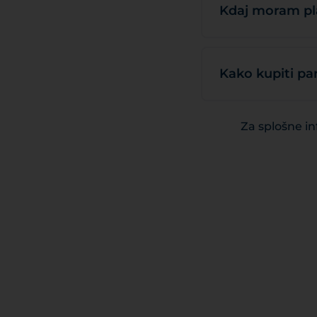
Kdaj moram pla
Kako kupiti pa
Za splošne in