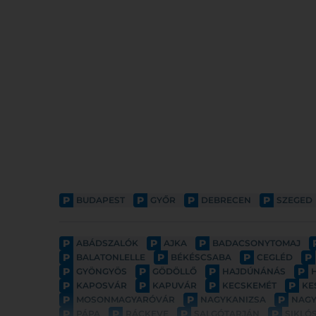
P
P
P
P
BUDAPEST
GYŐR
DEBRECEN
SZEGED
P
P
P
ABÁDSZALÓK
AJKA
BADACSONYTOMAJ
P
P
P
P
BALATONLELLE
BÉKÉSCSABA
CEGLÉD
P
P
P
P
GYÖNGYÖS
GÖDÖLLŐ
HAJDÚNÁNÁS
P
P
P
P
KAPOSVÁR
KAPUVÁR
KECSKEMÉT
KE
P
P
P
MOSONMAGYARÓVÁR
NAGYKANIZSA
NAG
P
P
P
P
PÁPA
RÁCKEVE
SALGÓTARJÁN
SIKLÓ