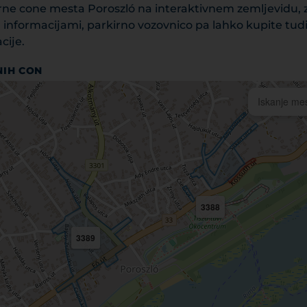
irne cone mesta Poroszló na interaktivnem zemljevidu, 
n informacijami, parkirno vozovnico pa lahko kupite tud
cije.
NIH CON
3388
3389