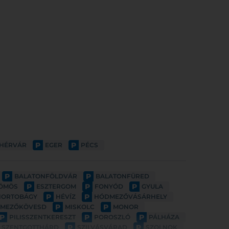
P
P
EHÉRVÁR
EGER
PÉCS
P
P
BALATONFÖLDVÁR
BALATONFÜRED
P
P
P
ÖMÖS
ESZTERGOM
FONYÓD
GYULA
P
P
HORTOBÁGY
HÉVÍZ
HÓDMEZŐVÁSÁRHELY
P
P
MEZŐKÖVESD
MISKOLC
MONOR
P
P
P
PILISSZENTKERESZT
POROSZLÓ
PÁLHÁZA
P
P
SZENTGOTTHÁRD
SZILVÁSVÁRAD
SZOLNOK