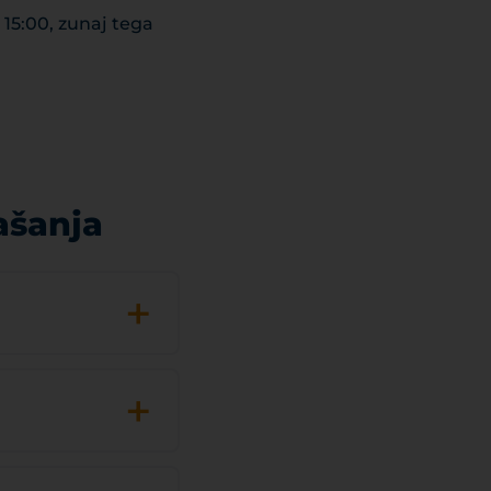
 15:00, zunaj tega
ašanja
+
+