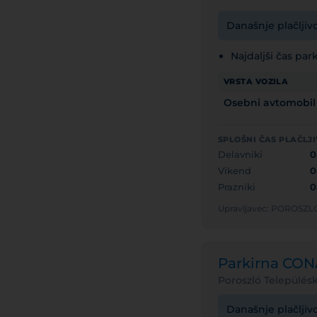
Današnje plačljivo
Najdaljši čas park
VRSTA VOZILA
Osebni avtomobil
SPLOŠNI ČAS PLAČLJ
Delavniki
0
Vikend
0
Prazniki
0
Upravljavec: POROS
Parkirna CO
Poroszló Település
Današnje plačljiv