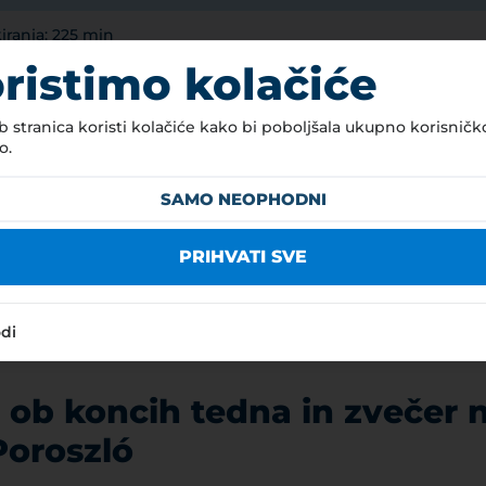
kiranja: 225 min
00 HUF
ristimo kolačiće
HUF 
 stranica koristi kolačiće kako bi poboljšala ukupno korisničk
400
o.
IVEGA PARKIRANJA
SAMO NEOPHODNI
8:00 – 18:00
8:00 – 18:00
PRIHVATI SVE
8:00 – 18:00
ZLÓ KÖZSÉGI ÖNKORMÁNYZAT KÉPVISELŐTESTÜLETE (TULAJDONOS)
odi
 ob koncih tedna in zvečer 
oroszló