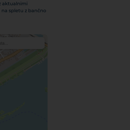
z aktualnimi
i na spletu z bančno