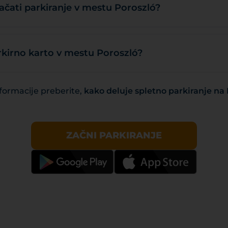
čati parkiranje v mestu Poroszló?
rkirno karto v mestu Poroszló?
formacije preberite,
kako deluje spletno parkiranje n
ZAČNI PARKIRANJE