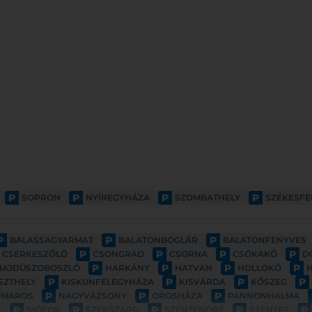
P
P
P
P
SOPRON
NYÍREGYHÁZA
SZOMBATHELY
SZÉKESF
P
P
P
BALASSAGYARMAT
BALATONBOGLÁR
BALATONFENYVES
P
P
P
P
CSERKESZŐLŐ
CSONGRÁD
CSORNA
CSÓKAKŐ
D
P
P
P
P
HAJDÚSZOBOSZLÓ
HARKÁNY
HATVAN
HOLLÓKŐ
P
P
P
P
SZTHELY
KISKUNFÉLEGYHÁZA
KISVÁRDA
KŐSZEG
P
P
P
YMAROS
NAGYVÁZSONY
OROSHÁZA
PANNONHALMA
P
P
P
P
P
S
SIÓFOK
SZEKSZÁRD
SZENTENDRE
SZENTES