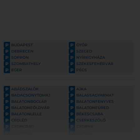
P
P
BUDAPEST
GYŐR
P
P
DEBRECEN
SZEGED
P
P
SOPRON
NYÍREGYHÁZA
P
P
SZOMBATHELY
SZÉKESFEHÉRVÁR
P
P
EGER
PÉCS
P
P
ABÁDSZALÓK
AJKA
P
P
BADACSONYTOMAJ
BALASSAGYARMAT
P
P
BALATONBOGLÁR
BALATONFENYVES
P
P
BALATONFÖLDVÁR
BALATONFÜRED
P
P
BALATONLELLE
BÉKÉSCSABA
P
P
CEGLÉD
CSERKESZŐLŐ
P
P
CSONGRÁD
CSORNA
P
P
CSÓKAKŐ
DÖMÖS
P
P
ESZTERGOM
FONYÓD