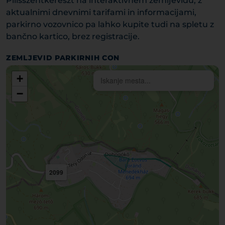
Pilisszentkereszt na interaktivnem zemljevidu, z
aktualnimi dnevnimi tarifami in informacijami,
parkirno vozovnico pa lahko kupite tudi na spletu z
bančno kartico, brez registracije.
ZEMLJEVID PARKIRNIH CON
+
−
2099