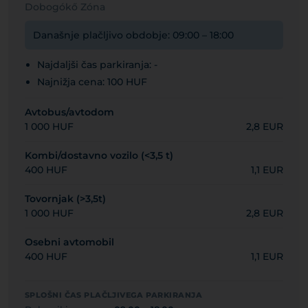
Dobogókő Zóna
Današnje plačljivo obdobje: 09:00 – 18:00
Najdaljši čas parkiranja: -
Najnižja cena: 100 HUF
Avtobus/avtodom
1 000 HUF
2,8 EUR
Kombi/dostavno vozilo (<3,5 t)
400 HUF
1,1 EUR
Tovornjak (>3,5t)
1 000 HUF
2,8 EUR
Osebni avtomobil
400 HUF
1,1 EUR
SPLOŠNI ČAS PLAČLJIVEGA PARKIRANJA