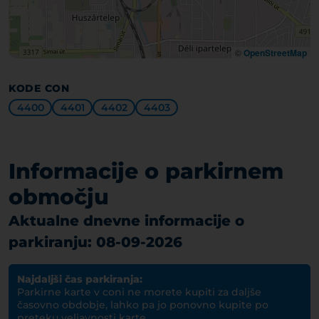
©
OpenStreetMap
KODE CON
4400
4401
4402
4403
Informacije o parkirnem
območju
Aktualne dnevne informacije o
parkiranju: 08-09-2026
Najdaljši čas parkiranja:
Parkirne karte v coni ne morete kupiti za daljše
časovno obdobje, lahko pa jo ponovno kupite po
preteku veljavnosti karte.