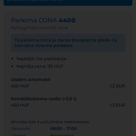
Parkirna CONA
4400
Nyíregyháza kiemelt zóna
Ta parkirna cona je danes brezplačna glede na
trenutne dnevne podatke.
Najdaljši čas parkiranja: -
Najnižja cena: 115 HUF
Osebni avtomobil
450 HUF
1,3 EUR
Kombi/dostavno vozilo (<3,5 t)
450 HUF
1,3 EUR
SPLOŠNI ČAS PLAČLJIVEGA PARKIRANJA
Delavniki
08:00 – 17:00
Vikend
Brezplačno