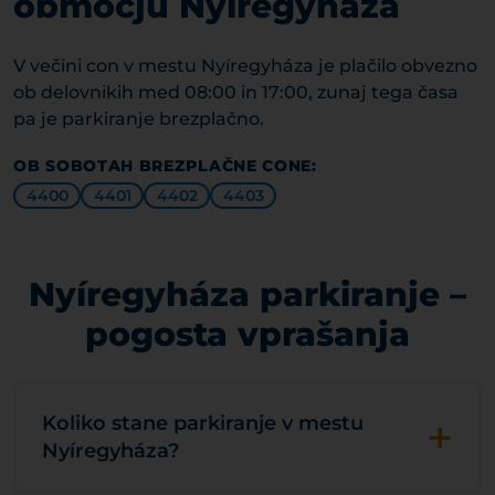
območju Nyíregyháza
V večini con v mestu Nyíregyháza je plačilo obvezno
ob delovnikih med 08:00 in 17:00, zunaj tega časa
pa je parkiranje brezplačno.
OB SOBOTAH BREZPLAČNE CONE:
4400
4401
4402
4403
Nyíregyháza parkiranje –
pogosta vprašanja
+
Koliko stane parkiranje v mestu
Nyíregyháza?