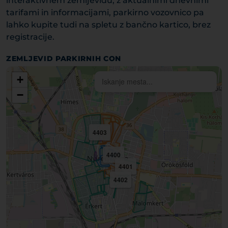
interaktivnem zemljevidu, z aktualnimi dnevnimi
tarifami in informacijami, parkirno vozovnico pa
lahko kupite tudi na spletu z bančno kartico, brez
registracije.
ZEMLJEVID PARKIRNIH CON
+
−
4403
4400
4401
4402