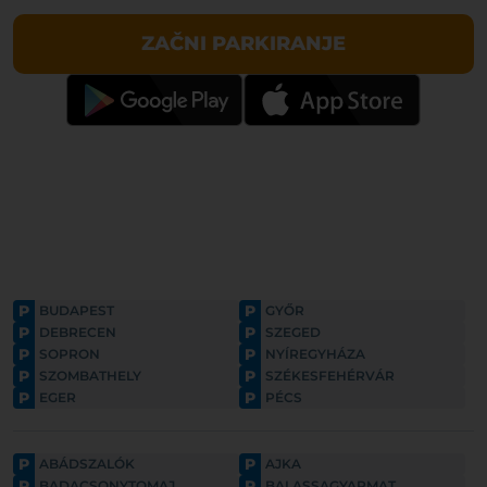
ZAČNI PARKIRANJE
P
P
BUDAPEST
GYŐR
P
P
DEBRECEN
SZEGED
P
P
SOPRON
NYÍREGYHÁZA
P
P
SZOMBATHELY
SZÉKESFEHÉRVÁR
P
P
EGER
PÉCS
P
P
ABÁDSZALÓK
AJKA
P
P
BADACSONYTOMAJ
BALASSAGYARMAT