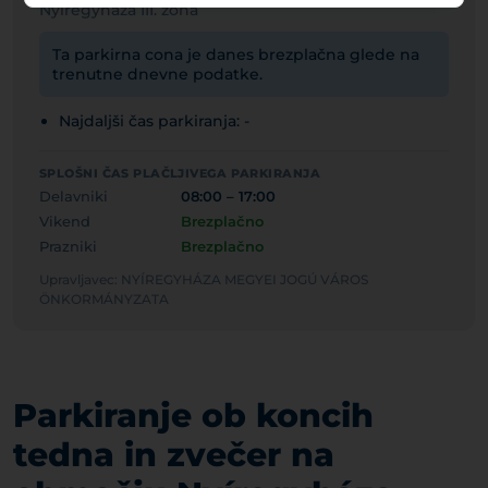
Nyíregyháza III. zóna
Ta parkirna cona je danes brezplačna glede na
trenutne dnevne podatke.
Najdaljši čas parkiranja: -
SPLOŠNI ČAS PLAČLJIVEGA PARKIRANJA
Delavniki
08:00 – 17:00
Vikend
Brezplačno
Prazniki
Brezplačno
Upravljavec: NYÍREGYHÁZA MEGYEI JOGÚ VÁROS
ÖNKORMÁNYZATA
Parkiranje ob koncih
tedna in zvečer na