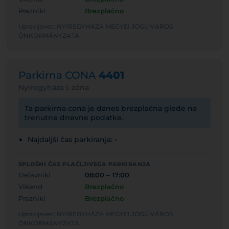
Prazniki
Brezplačno
Upravljavec: NYÍREGYHÁZA MEGYEI JOGÚ VÁROS
ÖNKORMÁNYZATA
Parkirna CONA
4401
Nyíregyháza I. zóna
Ta parkirna cona je danes brezplačna glede na
trenutne dnevne podatke.
Najdaljši čas parkiranja: -
SPLOŠNI ČAS PLAČLJIVEGA PARKIRANJA
Delavniki
08:00 – 17:00
Vikend
Brezplačno
Prazniki
Brezplačno
Upravljavec: NYÍREGYHÁZA MEGYEI JOGÚ VÁROS
ÖNKORMÁNYZATA