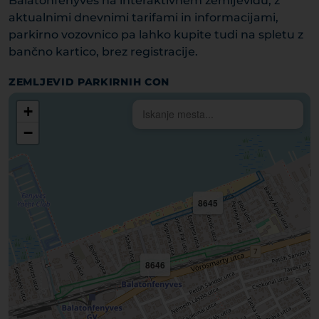
Balatonfenyves na interaktivnem zemljevidu, z
aktualnimi dnevnimi tarifami in informacijami,
parkirno vozovnico pa lahko kupite tudi na spletu z
bančno kartico, brez registracije.
ZEMLJEVID PARKIRNIH CON
+
−
8645
8646