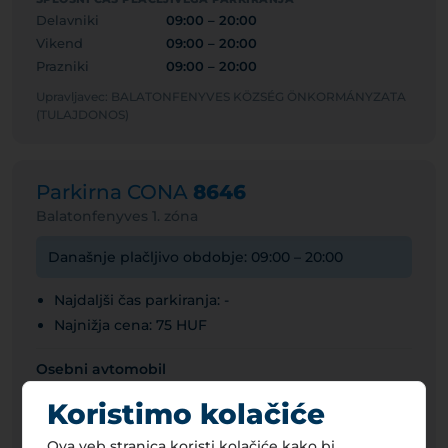
Delavniki
09:00 – 20:00
Vikend
09:00 – 20:00
Prazniki
09:00 – 20:00
Upravljavec: BALATONFENYVES KÖZSÉG ÖNKORMÁNYZATA
(TULAJDONOS)
Parkirna CONA
8646
Balatonfenyves 1. zóna
Današnje plačljivo obdobje: 09:00 – 20:00
Najdaljši čas parkiranja: -
Najnižja cena: 75 HUF
Osebni avtomobil
300 HUF
0,9 EUR
Koristimo kolačiće
Motorno kolo
Ova veb stranica koristi kolačiće kako bi