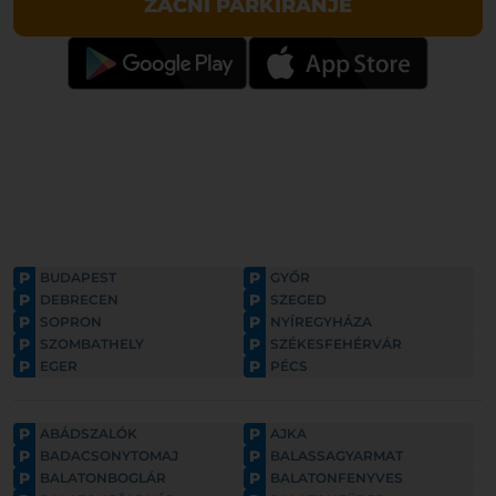
ZAČNI PARKIRANJE
P
P
BUDAPEST
GYŐR
P
P
DEBRECEN
SZEGED
P
P
SOPRON
NYÍREGYHÁZA
P
P
SZOMBATHELY
SZÉKESFEHÉRVÁR
P
P
EGER
PÉCS
P
P
ABÁDSZALÓK
AJKA
P
P
BADACSONYTOMAJ
BALASSAGYARMAT
P
P
BALATONBOGLÁR
BALATONFENYVES