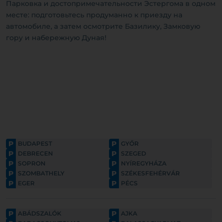
Парковка и достопримечательности Эстергома в одном
месте: подготовьтесь продуманно к приезду на
автомобиле, а затем осмотрите Базилику, Замковую
гору и набережную Дуная!
P
P
BUDAPEST
GYŐR
P
P
DEBRECEN
SZEGED
P
P
SOPRON
NYÍREGYHÁZA
P
P
SZOMBATHELY
SZÉKESFEHÉRVÁR
P
P
EGER
PÉCS
P
P
ABÁDSZALÓK
AJKA