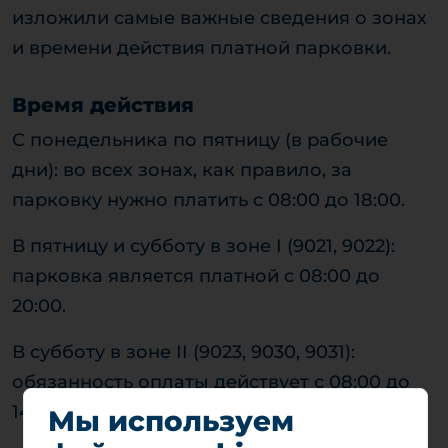
изложили самые важные сведения о зонах
и времени действия платной парковки.
Время действия
С понедельника по пятницу (в рабочие
дни): во всех зонах, как правило, за
парковку нужно платить с 08:00 до 18:00.
В пятницу и субботу в зоне I (9021, 9022):
парковка является платной с 08:00 до
20:00.
В субботу в зоне II (9023, 9030, 9031):
обязанность оплаты действует с 08:00 до
14:00.
Мы используем