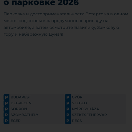
о парковке 2026
Парковка и достопримечательности Эстергома в одном
месте: подготовьтесь продуманно к приезду на
автомобиле, а затем осмотрите Базилику, Замковую
гору и набережную Дуная!
P
P
BUDAPEST
GYŐR
P
P
DEBRECEN
SZEGED
P
P
SOPRON
NYÍREGYHÁZA
P
P
SZOMBATHELY
SZÉKESFEHÉRVÁR
P
P
EGER
PÉCS