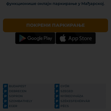
функционише онлајн паркирање у Мађарској
.
ПОКРЕНИ ПАРКИРАЊЕ
P
P
BUDAPEST
GYŐR
P
P
DEBRECEN
SZEGED
P
P
SOPRON
NYÍREGYHÁZA
P
P
SZOMBATHELY
SZÉKESFEHÉRVÁR
P
P
EGER
PÉCS