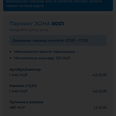
временски период, али је можете поново купити
након истека карте.
Паркинг ЗОНА
8001
Veszprém piros zóna
Данашњи период наплате: 07:00 – 17:00
Максимално време паркирања: -
Минимална накнада: 120 HUF
Аутобус/кампер
1 440 HUF
4,0 EUR
Камион (>3,5т)
1 440 HUF
4,0 EUR
Путничко возило
480 HUF
1,4 EUR