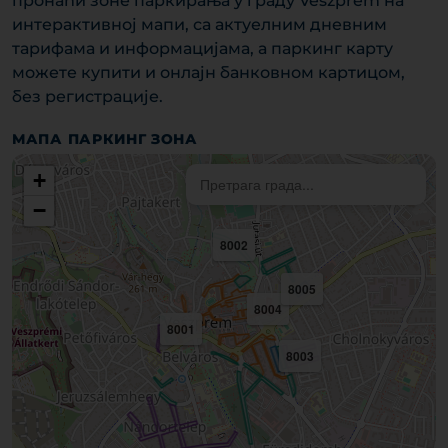
пронаћи зоне паркирања у граду Veszprém на
интерактивној мапи, са актуелним дневним
тарифама и информацијама, а паркинг карту
можете купити и онлајн банковном картицом,
без регистрације.
МАПА ПАРКИНГ ЗОНА
+
−
8002
8005
8004
8001
8003