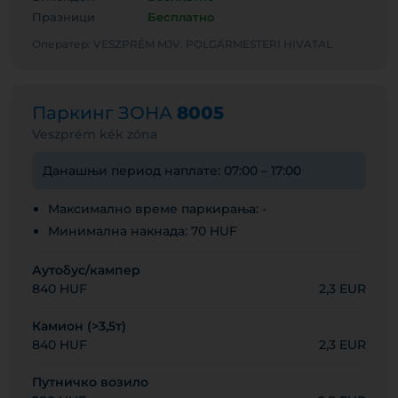
Празници
Бесплатно
Оператер: VESZPRÉM MJV. POLGÁRMESTERI HIVATAL
Паркинг ЗОНА
8005
Veszprém kék zóna
Данашњи период наплате: 07:00 – 17:00
Максимално време паркирања: -
Минимална накнада: 70 HUF
Аутобус/кампер
840 HUF
2,3 EUR
Камион (>3,5т)
840 HUF
2,3 EUR
Путничко возило