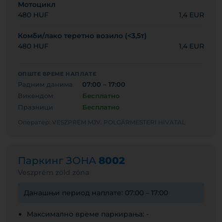
Мотоцикл
480 HUF
1,4 EUR
Комби/лако теретно возило (<3,5т)
480 HUF
1,4 EUR
ОПШТЕ ВРЕМЕ НАПЛАТЕ
Радним данима
07:00 – 17:00
Викендом
Бесплатно
Празници
Бесплатно
Оператер: VESZPRÉM MJV. POLGÁRMESTERI HIVATAL
Паркинг ЗОНА
8002
Veszprém zöld zóna
Данашњи период наплате: 07:00 – 17:00
Максимално време паркирања: -