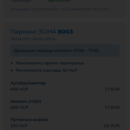
Празници
Бесплатно
Оператер: VESZPRÉM MJV. POLGÁRMESTERI HIVATAL
Паркинг ЗОНА
8003
Veszprém sárga zóna
Данашњи период наплате: 07:00 – 17:00
Максимално време паркирања: -
Минимална накнада: 50 HUF
Аутобус/кампер
600 HUF
1,7 EUR
Камион (>3,5т)
600 HUF
1,7 EUR
Путничко возило
200 HUF
0,6 EUR