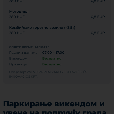
280 HUF
0,8 EUR
Мотоцикл
280 HUF
0,8 EUR
Комби/лако теретно возило (<3,5т)
280 HUF
0,8 EUR
ОПШТЕ ВРЕМЕ НАПЛАТЕ
Радним данима
07:00 – 17:00
Викендом
Бесплатно
Празници
Бесплатно
Оператер: VVI VESZPRÉM VÁROSFEJLESZTÉSI ÉS
INNOVÁCIÓS KFT.
Паркирање викендом и
увече на подручју града