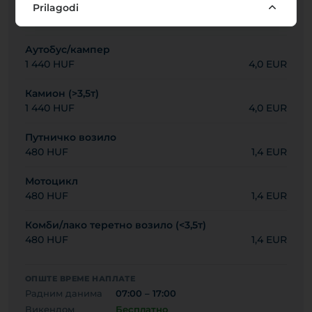
Максимално време паркирања: -
Prilagodi
Минимална накнада: 600 HUF
Аутобус/кампер
1 440 HUF
4,0 EUR
Камион (>3,5т)
1 440 HUF
4,0 EUR
Путничко возило
480 HUF
1,4 EUR
Мотоцикл
480 HUF
1,4 EUR
Комби/лако теретно возило (<3,5т)
480 HUF
1,4 EUR
ОПШТЕ ВРЕМЕ НАПЛАТЕ
Радним данима
07:00 – 17:00
Викендом
Бесплатно