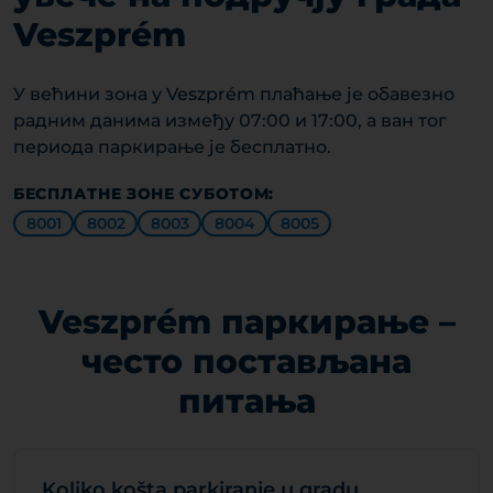
Veszprém
У већини зона у Veszprém плаћање је обавезно
радним данима између 07:00 и 17:00, а ван тог
периода паркирање је бесплатно.
БЕСПЛАТНЕ ЗОНЕ СУБОТОМ:
8001
8002
8003
8004
8005
Veszprém паркирање –
често постављана
питања
Koliko košta parkiranje u gradu