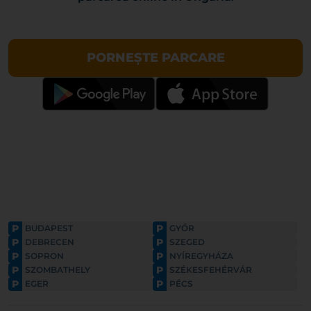
PORNEȘTE PARCARE
P
P
BUDAPEST
GYŐR
P
P
DEBRECEN
SZEGED
P
P
SOPRON
NYÍREGYHÁZA
P
P
SZOMBATHELY
SZÉKESFEHÉRVÁR
P
P
EGER
PÉCS