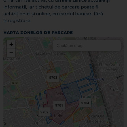
o hartă interactivă, cu tarifele zilnice actuale și
informații, iar tichetul de parcare poate fi
achiziționat și online, cu cardul bancar, fără
înregistrare.
HARTA ZONELOR DE PARCARE
+
−
9703
9704
9701
9702