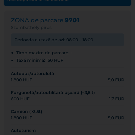
ZONA de parcare
9701
Szombathely piros
Perioada cu taxă de azi: 08:00 – 18:00
Timp maxim de parcare: -
Taxă minimă: 150 HUF
Autobuz/autorulotă
1 800 HUF
5,0 EUR
Furgonetă/autoutilitară ușoară (<3,5 t)
600 HUF
1,7 EUR
Camion (>3,5t)
1 800 HUF
5,0 EUR
Autoturism