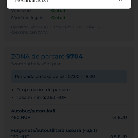
Personalizează
Zile lucrătoare
08:00 – 18:00
Weekend
Gratuit
Sărbători legale
Gratuit
Operator: SZOMBATHELY MEGYEI JOGÚ VÁROS
ÖNKORMÁNYZATA
ZONA de parcare
9704
Szombathely zöld piac
Perioada cu taxă de azi: 07:00 – 18:00
Timp maxim de parcare: -
Taxă minimă: 360 HUF
Autobuz/autorulotă
480 HUF
1,4 EUR
Furgonetă/autoutilitară ușoară (<3,5 t)
160 HUF
0,5 EUR