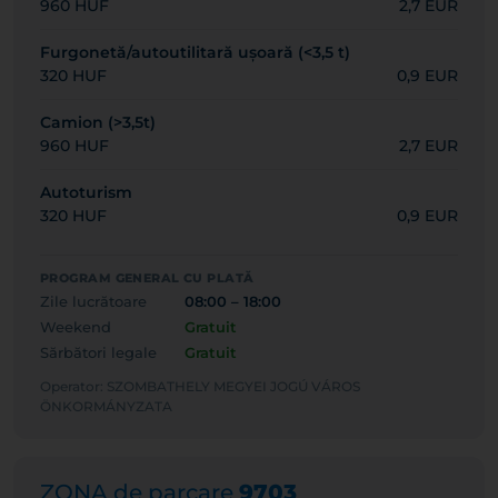
960 HUF
2,7 EUR
Furgonetă/autoutilitară ușoară (<3,5 t)
320 HUF
0,9 EUR
Camion (>3,5t)
960 HUF
2,7 EUR
Autoturism
320 HUF
0,9 EUR
PROGRAM GENERAL CU PLATĂ
Zile lucrătoare
08:00 – 18:00
Weekend
Gratuit
Sărbători legale
Gratuit
Operator: SZOMBATHELY MEGYEI JOGÚ VÁROS
ÖNKORMÁNYZATA
ZONA de parcare
9703